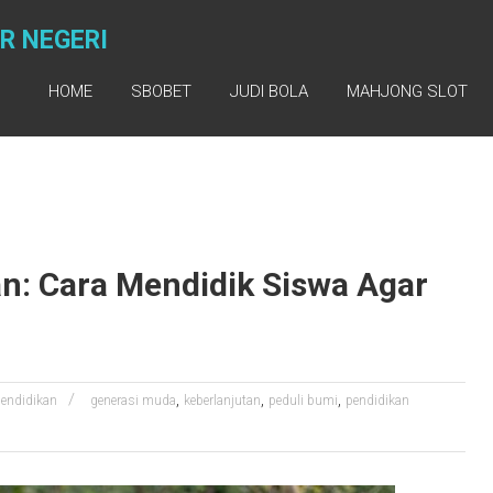
R NEGERI
HOME
SBOBET
JUDI BOLA
MAHJONG SLOT
: Cara Mendidik Siswa Agar
,
,
,
endidikan
generasi muda
keberlanjutan
peduli bumi
pendidikan