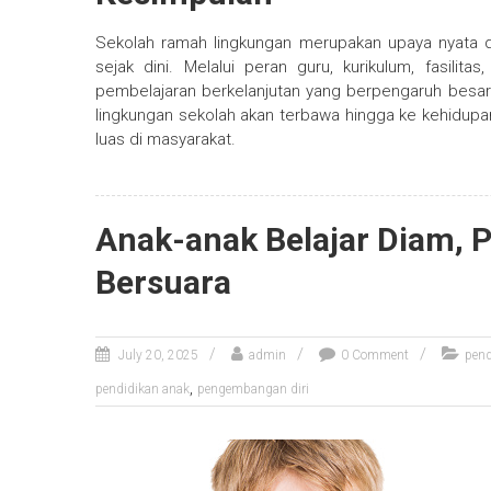
Sekolah ramah lingkungan merupakan upaya nyata 
sejak dini. Melalui peran guru, kurikulum, fasilita
pembelajaran berkelanjutan yang berpengaruh besar
lingkungan sekolah akan terbawa hingga ke kehidupan
luas di masyarakat.
Anak-anak Belajar Diam, 
Bersuara
July 20, 2025
admin
0 Comment
pend
,
pendidikan anak
pengembangan diri