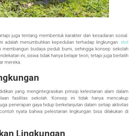
etapi juga tentang membentuk karakter dan kesadaran sosial.
ini adalah menumbuhkan kepedulian terhadap lingkungan.
slot
am membangun budaya peduli bumi, sehingga konsep sekolah
ekatan ini, siswa tidak hanya belajar teori, tetapi juga berlatih
ar mereka.
ingkungan
dikan yang mengintegrasikan prinsip kelestarian alam dalam
aan fasilitas sekolah. Konsep ini tidak hanya mencakup
a penerapan gaya hidup berkelanjutan dalam setiap aktivitas
contoh nyata bahwa pelestarian lingkungan bisa dilakukan di
ikan Lingkungan