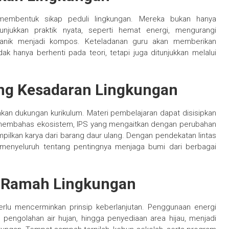
membentuk sikap peduli lingkungan. Mereka bukan hanya
unjukkan praktik nyata, seperti hemat energi, mengurangi
ganik menjadi kompos. Keteladanan guru akan memberikan
k hanya berhenti pada teori, tetapi juga ditunjukkan melalui
ng Kesadaran Lingkungan
an dukungan kurikulum. Materi pembelajaran dapat disisipkan
g membahas ekosistem, IPS yang mengaitkan dengan perubahan
pilkan karya dari barang daur ulang. Dengan pendekatan lintas
menyeluruh tentang pentingnya menjaga bumi dari berbagai
is Ramah Lingkungan
perlu mencerminkan prinsip keberlanjutan. Penggunaan energi
, pengolahan air hujan, hingga penyediaan area hijau, menjadi