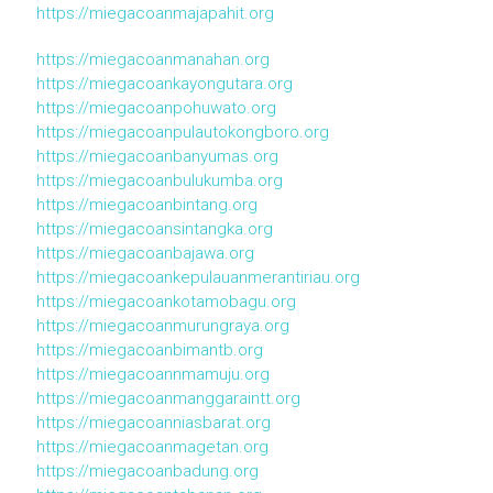
https://miegacoanmajapahit.org
https://miegacoanmanahan.org
https://miegacoankayongutara.org
https://miegacoanpohuwato.org
https://miegacoanpulautokongboro.org
https://miegacoanbanyumas.org
https://miegacoanbulukumba.org
https://miegacoanbintang.org
https://miegacoansintangka.org
https://miegacoanbajawa.org
https://miegacoankepulauanmerantiriau.org
https://miegacoankotamobagu.org
https://miegacoanmurungraya.org
https://miegacoanbimantb.org
https://miegacoannmamuju.org
https://miegacoanmanggaraintt.org
https://miegacoanniasbarat.org
https://miegacoanmagetan.org
https://miegacoanbadung.org