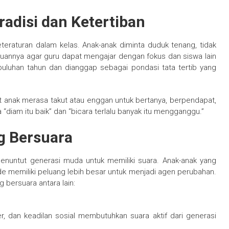
radisi dan Ketertiban
teraturan dalam kelas. Anak-anak diminta duduk tenang, tidak
juannya agar guru dapat mengajar dengan fokus dan siswa lain
puluhan tahun dan dianggap sebagai pondasi tata tertib yang
at anak merasa takut atau enggan untuk bertanya, berpendapat,
 “diam itu baik” dan “bicara terlalu banyak itu mengganggu.”
g Bersuara
menuntut generasi muda untuk memiliki suara. Anak-anak yang
 memiliki peluang lebih besar untuk menjadi agen perubahan.
bersuara antara lain:
er, dan keadilan sosial membutuhkan suara aktif dari generasi