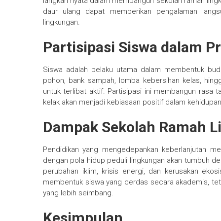
langkah nyata dalam membangun sekolah ramah lingk
daur ulang dapat memberikan pengalaman langsu
lingkungan.
Partisipasi Siswa dalam 
Siswa adalah pelaku utama dalam membentuk buda
pohon, bank sampah, lomba kebersihan kelas, hingga
untuk terlibat aktif. Partisipasi ini membangun ra
kelak akan menjadi kebiasaan positif dalam kehidupa
Dampak Sekolah Ramah Li
Pendidikan yang mengedepankan keberlanjutan mem
dengan pola hidup peduli lingkungan akan tumbuh den
perubahan iklim, krisis energi, dan kerusakan eko
membentuk siswa yang cerdas secara akademis, tet
yang lebih seimbang.
Kesimpulan