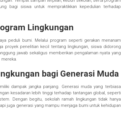
ungan. Tempat sampah terpilah, kebun sekolah, serta program
ng bagi siswa untuk mempraktikkan kepedulian terhadap
Program Lingkungan
ya peduli bumi. Melalui program seperti gerakan menanam
 proyek penelitian kecil tentang lingkungan, siswa didorong
sa tanggung jawab sekaligus memberikan pengalaman nyata yang
n mereka.
ngkungan bagi Generasi Muda
iliki dampak jangka panjang. Generasi muda yang terbiasa
gan kesadaran lebih tinggi terhadap tantangan global, seperti
sistem. Dengan begitu, sekolah ramah lingkungan tidak hanya
api juga generasi yang mampu menjaga bumi untuk kehidupan