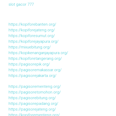
slot gacor 777
https://kopiforebanten.org/
https://kopiforejateng.org/
https://kopiforesumut.org/
https://kopiforejayapura.org/
https://mixuebitung.org/
https://kopikenanganjayapura.org/
https://kopiforetangerang.org/
https://pagisorepik.org/
https://pagisoremakassar.org/
https://pagisorejakarta.org/
https://pagisorementeng.org/
https://pagisoretomohon.org/
https://pagisorebitung.org/
https://pagisorepadang.org/
https://pagisorejateng.org/
https://kopiforementeng.org/