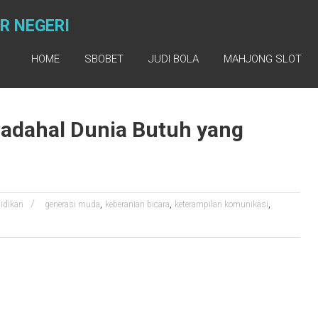
R NEGERI
HOME
SBOBET
JUDI BOLA
MAHJONG SLOT
Padahal Dunia Butuh yang
,
,
,
idikan
generasi muda
keberanian bicara
keterampilan komunikasi