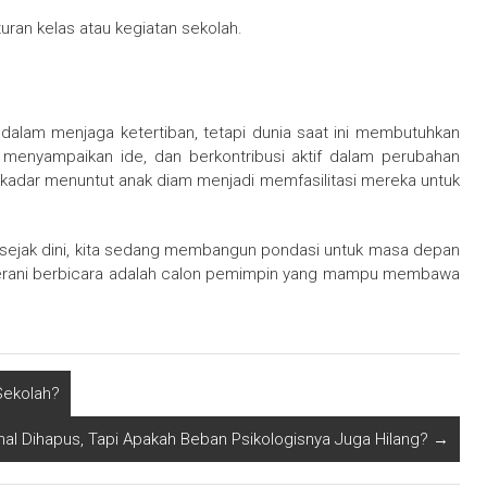
ran kelas atau kegiatan sekolah.
dalam menjaga ketertiban, tetapi dunia saat ini membutuhkan
, menyampaikan ide, dan berkontribusi aktif dalam perubahan
ekadar menuntut anak diam menjadi memfasilitasi mereka untuk
sejak dini, kita sedang membangun pondasi untuk masa depan
ng berani berbicara adalah calon pemimpin yang mampu membawa
Sekolah?
nal Dihapus, Tapi Apakah Beban Psikologisnya Juga Hilang?
→