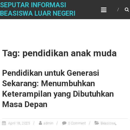
Skip
SEPUTAR INFORMASI
to
BEASISWA LUAR NEGERI
content
Tag: pendidikan anak muda
Pendidikan untuk Generasi
Sekarang: Menumbuhkan
Keterampilan yang Dibutuhkan
Masa Depan
,
April 18, 2025
admin
0 Comment
Beasiswa