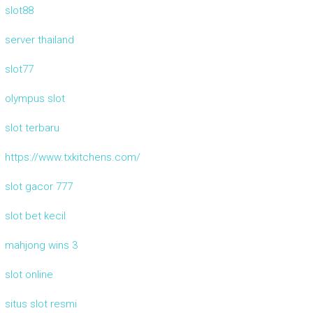
slot88
server thailand
slot77
olympus slot
slot terbaru
https://www.txkitchens.com/
slot gacor 777
slot bet kecil
mahjong wins 3
slot online
situs slot resmi