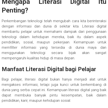
Mengapa Literasi Digital Itu
Penting?
Perkembangan teknologi telah mengubah cara kita berinteraksi
dengan informasi dan dunia di sekitar kita. Literasi digital
membantu pelajar untuk memahami dampak dari penggunaan
teknologi dalam kehidupan mereka, baik itu dalam aspek
pendidikan, sosial, maupun pekerjaan. Kemampuan untuk
memfilter informasi yang tersedia di dunia maya dan
menggunakan teknologi secara bijak akan sangat
mempengaruhi kualitas hidup di masa depan.
Manfaat Literasi Digital bagi Pelajar
Bagi pelajar, literasi digital bukan hanya menjadi alat untuk
mengakses informasi, tetapi juga kunci untuk berkembang di
dunia yang serba cepat ini. Kemampuan literasi digital yang baik
dapat membuka banyak pintu kesempatan, baik dalam
pendidikan, karir, maupun kehidupan sosial.