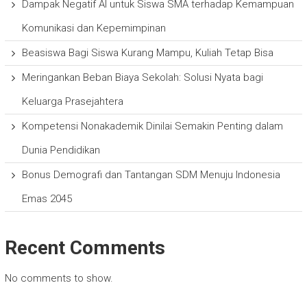
Dampak Negatif AI untuk Siswa SMA terhadap Kemampuan
Komunikasi dan Kepemimpinan
Beasiswa Bagi Siswa Kurang Mampu, Kuliah Tetap Bisa
Meringankan Beban Biaya Sekolah: Solusi Nyata bagi
Keluarga Prasejahtera
Kompetensi Nonakademik Dinilai Semakin Penting dalam
Dunia Pendidikan
Bonus Demografi dan Tantangan SDM Menuju Indonesia
Emas 2045
Recent Comments
No comments to show.