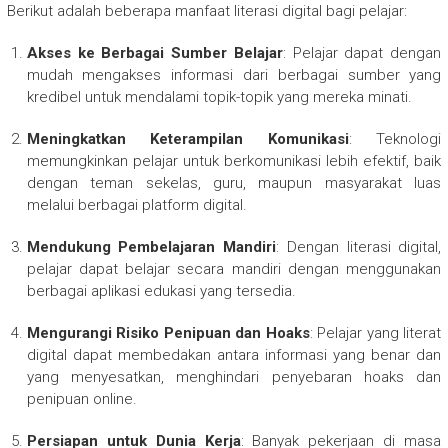
Berikut adalah beberapa manfaat literasi digital bagi pelajar:
Akses ke Berbagai Sumber Belajar
: Pelajar dapat dengan
mudah mengakses informasi dari berbagai sumber yang
kredibel untuk mendalami topik-topik yang mereka minati.
Meningkatkan Keterampilan Komunikasi
: Teknologi
memungkinkan pelajar untuk berkomunikasi lebih efektif, baik
dengan teman sekelas, guru, maupun masyarakat luas
melalui berbagai platform digital.
Mendukung Pembelajaran Mandiri
: Dengan literasi digital,
pelajar dapat belajar secara mandiri dengan menggunakan
berbagai aplikasi edukasi yang tersedia.
Mengurangi Risiko Penipuan dan Hoaks
: Pelajar yang literat
digital dapat membedakan antara informasi yang benar dan
yang menyesatkan, menghindari penyebaran hoaks dan
penipuan online.
Persiapan untuk Dunia Kerja
: Banyak pekerjaan di masa