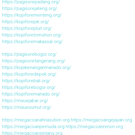
https://pagisorepadang.org/
https://pagisorejateng.org/
https://kopiforementeng.org/
https://kopiforepik.org/
https://kopiforepluit.org/
https://kopiforetomohon.org/
https://kopiforemakassar.org/
https://pagisorebogor.org/
https://pagisoretangerang.org/
https://kopikenanganmanado.org/
https://kopiforedepok.org/
https://kopiforebali.org/
https://kopiforebogor.org/
https://kopiforemanado.org/
https://mixuejabar.org/
https://mixuesumut.org/
https://miegacoanahnasution.org
https://miegacoangejayan.org
https://miegacoanpemuda.org
https://miegacoanrenon.org
https://miegacoansintang.org