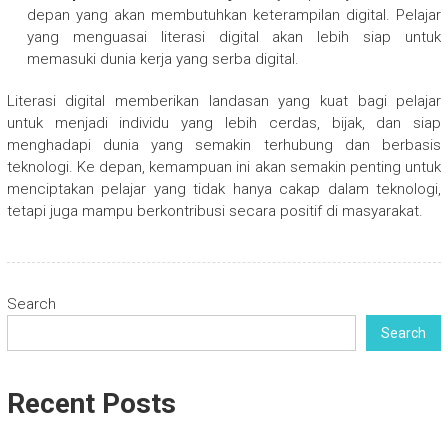
depan yang akan membutuhkan keterampilan digital. Pelajar
yang menguasai literasi digital akan lebih siap untuk
memasuki dunia kerja yang serba digital.
Literasi digital memberikan landasan yang kuat bagi pelajar
untuk menjadi individu yang lebih cerdas, bijak, dan siap
menghadapi dunia yang semakin terhubung dan berbasis
teknologi. Ke depan, kemampuan ini akan semakin penting untuk
menciptakan pelajar yang tidak hanya cakap dalam teknologi,
tetapi juga mampu berkontribusi secara positif di masyarakat.
Search
Search
Recent Posts