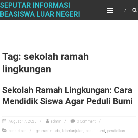
Skip
SEPUTAR INFORMASI
to
BEASISWA LUAR NEGERI
content
Tag: sekolah ramah
lingkungan
Sekolah Ramah Lingkungan: Cara
Mendidik Siswa Agar Peduli Bumi
August 17, 2025
admin
0 Comment
,
,
,
pendidikan
generasi muda
keberlanjutan
peduli bumi
pendidikan