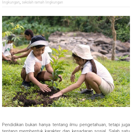
,
lingkungan
sekolah ramah lingkungan
Pendidikan bukan hanya tentang ilmu pengetahuan, tetapi juga
tentang membentuk karakter dan kesadaran sosial. Salah satu