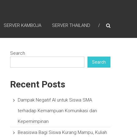
SERVER KAMBOJA
SERVER THAILAND
Search
Search
Recent Posts
Dampak Negatif AI untuk Siswa SMA
terhadap Kemampuan Komunikasi dan
Kepemimpinan
Beasiswa Bagi Siswa Kurang Mampu, Kuliah