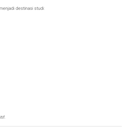
enjadi destinasi studi:
if.