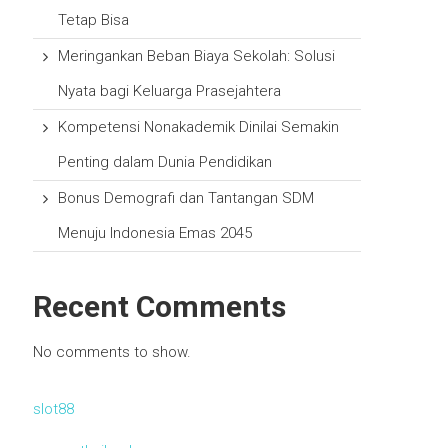
Tetap Bisa
Meringankan Beban Biaya Sekolah: Solusi
Nyata bagi Keluarga Prasejahtera
Kompetensi Nonakademik Dinilai Semakin
Penting dalam Dunia Pendidikan
Bonus Demografi dan Tantangan SDM
Menuju Indonesia Emas 2045
Recent Comments
No comments to show.
slot88