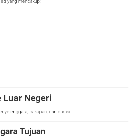
unded yang mencakup:
e Luar Negeri
nyelenggara, cakupan, dan durasi.
gara Tujuan