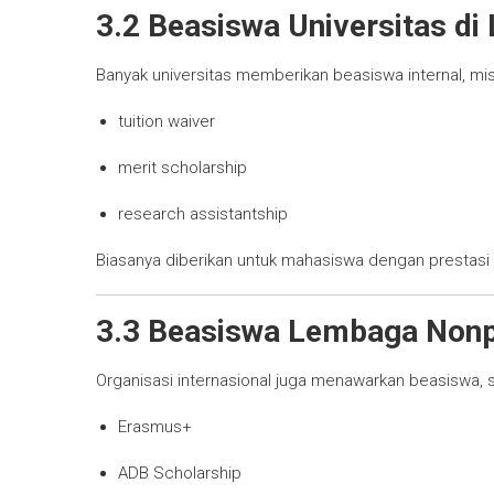
3.2 Beasiswa Universitas di
Banyak universitas memberikan beasiswa internal, mis
tuition waiver
merit scholarship
research assistantship
Biasanya diberikan untuk mahasiswa dengan prestasi a
3.3 Beasiswa Lembaga Non
Organisasi internasional juga menawarkan beasiswa, s
Erasmus+
ADB Scholarship