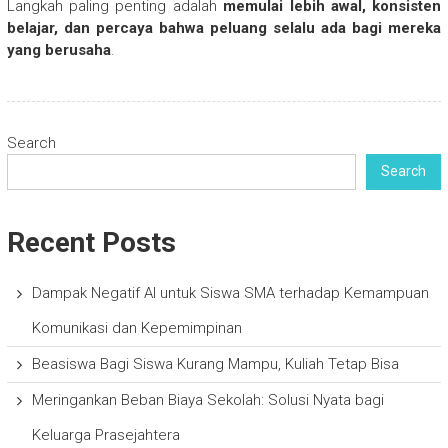
Langkah paling penting adalah
memulai lebih awal, konsisten
belajar, dan percaya bahwa peluang selalu ada bagi mereka
yang berusaha
.
Search
Search
Recent Posts
Dampak Negatif AI untuk Siswa SMA terhadap Kemampuan
Komunikasi dan Kepemimpinan
Beasiswa Bagi Siswa Kurang Mampu, Kuliah Tetap Bisa
Meringankan Beban Biaya Sekolah: Solusi Nyata bagi
Keluarga Prasejahtera