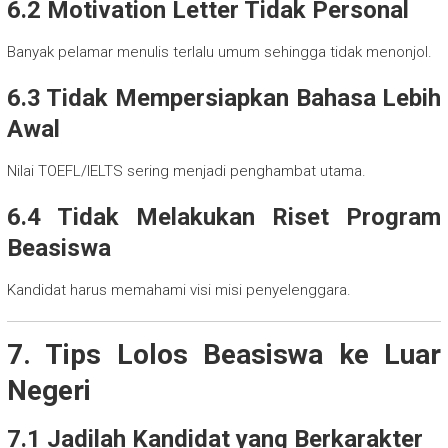
6.2 Motivation Letter Tidak Personal
Banyak pelamar menulis terlalu umum sehingga tidak menonjol.
6.3 Tidak Mempersiapkan Bahasa Lebih
Awal
Nilai TOEFL/IELTS sering menjadi penghambat utama.
6.4 Tidak Melakukan Riset Program
Beasiswa
Kandidat harus memahami visi misi penyelenggara.
7. Tips Lolos Beasiswa ke Luar
Negeri
7.1 Jadilah Kandidat yang Berkarakter