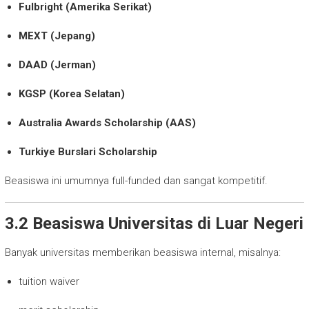
Fulbright (Amerika Serikat)
MEXT (Jepang)
DAAD (Jerman)
KGSP (Korea Selatan)
Australia Awards Scholarship (AAS)
Turkiye Burslari Scholarship
Beasiswa ini umumnya full-funded dan sangat kompetitif.
3.2 Beasiswa Universitas di Luar Negeri
Banyak universitas memberikan beasiswa internal, misalnya:
tuition waiver