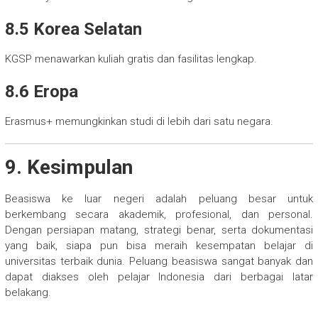
8.5 Korea Selatan
KGSP menawarkan kuliah gratis dan fasilitas lengkap.
8.6 Eropa
Erasmus+ memungkinkan studi di lebih dari satu negara.
9. Kesimpulan
Beasiswa ke luar negeri adalah peluang besar untuk
berkembang secara akademik, profesional, dan personal.
Dengan persiapan matang, strategi benar, serta dokumentasi
yang baik, siapa pun bisa meraih kesempatan belajar di
universitas terbaik dunia. Peluang beasiswa sangat banyak dan
dapat diakses oleh pelajar Indonesia dari berbagai latar
belakang.