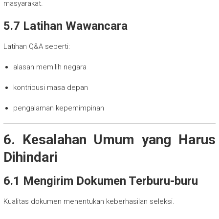
masyarakat.
5.7 Latihan Wawancara
Latihan Q&A seperti:
alasan memilih negara
kontribusi masa depan
pengalaman kepemimpinan
6. Kesalahan Umum yang Harus
Dihindari
6.1 Mengirim Dokumen Terburu-buru
Kualitas dokumen menentukan keberhasilan seleksi.