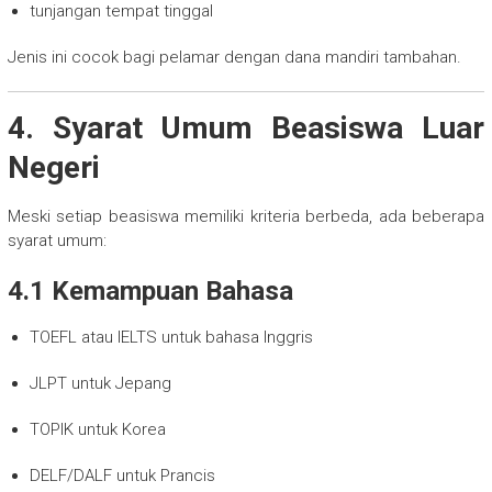
tunjangan tempat tinggal
Jenis ini cocok bagi pelamar dengan dana mandiri tambahan.
4. Syarat Umum Beasiswa Luar
Negeri
Meski setiap beasiswa memiliki kriteria berbeda, ada beberapa
syarat umum:
4.1 Kemampuan Bahasa
TOEFL atau IELTS untuk bahasa Inggris
JLPT untuk Jepang
TOPIK untuk Korea
DELF/DALF untuk Prancis