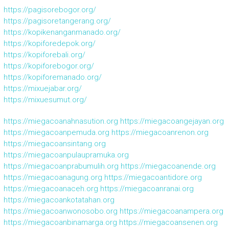
https://pagisorebogor.org/
https://pagisoretangerang.org/
https://kopikenanganmanado.org/
https://kopiforedepok.org/
https://kopiforebali.org/
https://kopiforebogor.org/
https://kopiforemanado.org/
https://mixuejabar.org/
https://mixuesumut.org/
https://miegacoanahnasution.org
https://miegacoangejayan.org
https://miegacoanpemuda.org
https://miegacoanrenon.org
https://miegacoansintang.org
https://miegacoanpulaupramuka.org
https://miegacoanprabumulih.org
https://miegacoanende.org
https://miegacoanagung.org
https://miegacoantidore.org
https://miegacoanaceh.org
https://miegacoanranai.org
https://miegacoankotatahan.org
https://miegacoanwonosobo.org
https://miegacoanampera.org
https://miegacoanbinamarga.org
https://miegacoansenen.org