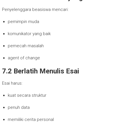
Penyelenggara beasiswa mencari:
pemimpin muda
komunikator yang baik
pemecah masalah
agent of change
7.2 Berlatih Menulis Esai
Esai harus:
kuat secara struktur
penuh data
memiliki cerita personal