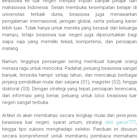
Beasiswa ke luar negeri menjadi impian banyak pelajar dan
mahasiswa Indonesia. Selain membuka kesempatan belajar di
universitas terbaik dunia, beasiswa juga menawarkan
pengalaman internasional, jaringan global, serta peluang karier
lebih luas. Tidak hanya untuk mereka yang berasal dari keluarga
mampu, tetapi beasiswa luar negeri juga diperuntukkan bagi
siapa saja yang memiliki tekad, kompetensi, dan persiapan
matang.
Namun, tingginya persaingan sering membuat banyak orang
merasa ragu untuk mencoba. Padahal, peluang beasiswa sangat
banyak, tersedia hampir setiap tahun, dan mencakup berbagai
jenjang pendidikan mulai dari sarjana (S1), magister (S2), hingga
doktoral (S3). Dengan strategi yang tepat, persiapan terencana,
dan informasi yang benar, peluang untuk lolos beasiswa luar
negeri sangat terbuka.
Artikel ini akan membahas secara lengkap mulai dari jenis-jenis
beasiswa luar negeri, syarat umum, strategi
slot gacor777
,
hingga tips sukses menghadapi seleksi. Panduan ini disusun
secara komprehensif untuk membantu pembaca memahami