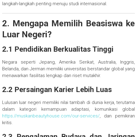
langkah-langkah penting menuju studi internasional.
2. Mengapa Memilih Beasiswa ke
Luar Negeri?
2.1 Pendidikan Berkualitas Tinggi
Negara seperti Jepang, Amerika Serikat, Australia, Inggris,
Belanda, dan Jerman memiliki universitas berstandar global yang
menawarkan fasilitas lengkap dan riset mutakhir.
2.2 Persaingan Karier Lebih Luas
Lulusan luar negeri memiliki nilai tambah di dunia kerja, terutama
dalam kategori kemampuan adaptasi, komunikasi global
https://muskanbeautyhouse.com/our-services/
, dan pemikiran
kritis.
2.3 Pengalaman Budaya dan Jaringan