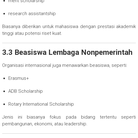
merit scholarship
research assistantship
Biasanya diberikan untuk mahasiswa dengan prestasi akademik
tinggi atau potensi riset kuat.
3.3 Beasiswa Lembaga Nonpemerintah
Organisasi internasional juga menawarkan beasiswa, seperti:
Erasmus+
ADB Scholarship
Rotary International Scholarship
Jenis ini biasanya fokus pada bidang tertentu seperti
pembangunan, ekonomi, atau leadership.