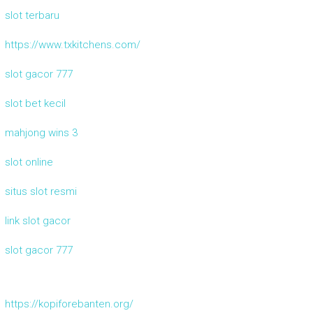
slot terbaru
https://www.txkitchens.com/
slot gacor 777
slot bet kecil
mahjong wins 3
slot online
situs slot resmi
link slot gacor
slot gacor 777
https://kopiforebanten.org/