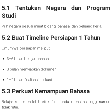
5.1 Tentukan Negara dan Program
Studi
Pilih negara sesuai minat bidang, bahasa, dan peluang kerja.
5.2 Buat Timeline Persiapan 1 Tahun
Umumnya persiapan meliputi:
3–6 bulan belajar bahasa
3 bulan menyiapkan dokumen
1–2 bulan finalisasi aplikasi
5.3 Perkuat Kemampuan Bahasa
Belajar konsisten lebih efektif daripada intensitas tinggi namun
tidak rutin.