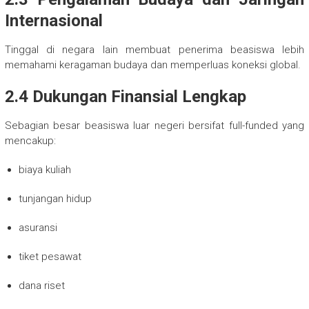
Internasional
Tinggal di negara lain membuat penerima beasiswa lebih
memahami keragaman budaya dan memperluas koneksi global.
2.4 Dukungan Finansial Lengkap
Sebagian besar beasiswa luar negeri bersifat full-funded yang
mencakup:
biaya kuliah
tunjangan hidup
asuransi
tiket pesawat
dana riset