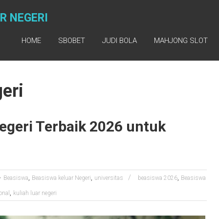
R NEGERI
HOME
SBOBET
JUDI BOLA
MAHJONG SLOT
eri
egeri Terbaik 2026 untuk
,
,
,
Beasiswa
Beasiswa keluar Negeri
universitas
beasiswa 2026
Beasiswa
,
onal
kuliah luar negeri