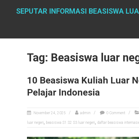
Skip
to
SEPUTAR INFORMASI BEASISWA LUA
content
Tag: Beasiswa luar neg
10 Beasiswa Kuliah Luar N
Pelajar Indonesia
November 24, 2025
admin
0 Comment
,
,
luar negeri
beasiswa S1 S2 S3 luar negeri
daftar beasiswa internasi