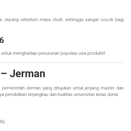
sa Jepang sebelum masa studi, sehingga sangat cocok bagi
6
ntuk menghadapi penurunan populasi usia produktif.
 – Jerman
 pemerintah Jerman yang ditujukan untuk jenjang master dan
 pendidikan terjangkau dan kualitas universitas kelas dunia.
26)