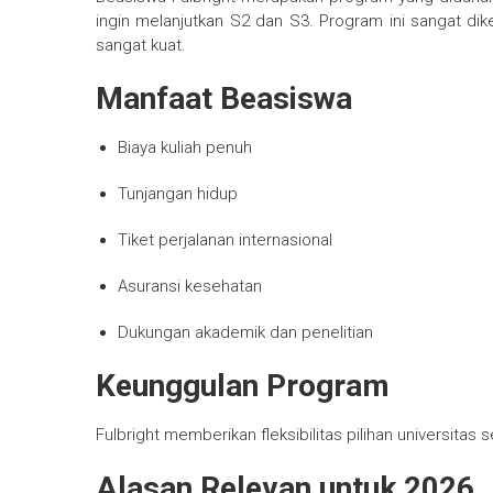
ingin melanjutkan S2 dan S3. Program ini sangat dik
sangat kuat.
Manfaat Beasiswa
Biaya kuliah penuh
Tunjangan hidup
Tiket perjalanan internasional
Asuransi kesehatan
Dukungan akademik dan penelitian
Keunggulan Program
Fulbright memberikan fleksibilitas pilihan universitas
Alasan Relevan untuk 2026