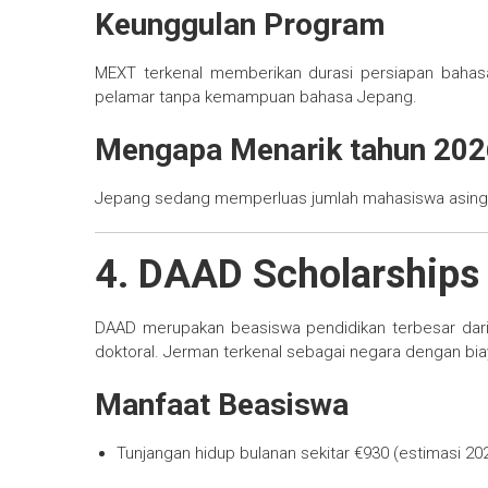
Keunggulan Program
MEXT terkenal memberikan durasi persiapan baha
pelamar tanpa kemampuan bahasa Jepang.
Mengapa Menarik tahun 202
Jepang sedang memperluas jumlah mahasiswa asing u
4. DAAD Scholarships
DAAD merupakan beasiswa pendidikan terbesar dari
doktoral. Jerman terkenal sebagai negara dengan biaya
Manfaat Beasiswa
Tunjangan hidup bulanan sekitar €930 (estimasi 20