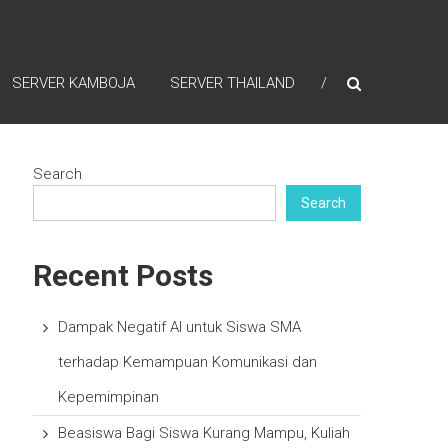
SERVER KAMBOJA
SERVER THAILAND
Search
Search
Recent Posts
Dampak Negatif AI untuk Siswa SMA
terhadap Kemampuan Komunikasi dan
Kepemimpinan
Beasiswa Bagi Siswa Kurang Mampu, Kuliah