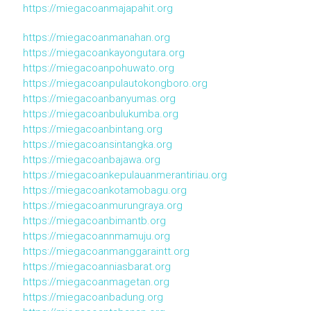
https://miegacoanmajapahit.org
https://miegacoanmanahan.org
https://miegacoankayongutara.org
https://miegacoanpohuwato.org
https://miegacoanpulautokongboro.org
https://miegacoanbanyumas.org
https://miegacoanbulukumba.org
https://miegacoanbintang.org
https://miegacoansintangka.org
https://miegacoanbajawa.org
https://miegacoankepulauanmerantiriau.org
https://miegacoankotamobagu.org
https://miegacoanmurungraya.org
https://miegacoanbimantb.org
https://miegacoannmamuju.org
https://miegacoanmanggaraintt.org
https://miegacoanniasbarat.org
https://miegacoanmagetan.org
https://miegacoanbadung.org