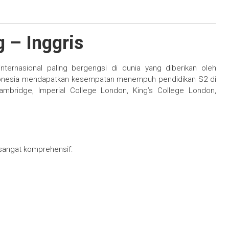
 – Inggris
ternasional paling bergengsi di dunia yang diberikan oleh
 Indonesia mendapatkan kesempatan menempuh pendidikan S2 di
Cambridge, Imperial College London, King’s College London,
sangat komprehensif: