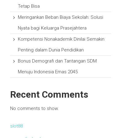
Tetap Bisa
Meringankan Beban Biaya Sekolah: Solusi
Nyata bagi Keluarga Prasejahtera
Kompetensi Nonakademik Dinilai Semakin
Penting dalam Dunia Pendidikan
Bonus Demografi dan Tantangan SDM
Menuju Indonesia Emas 2045
Recent Comments
No comments to show.
slot88