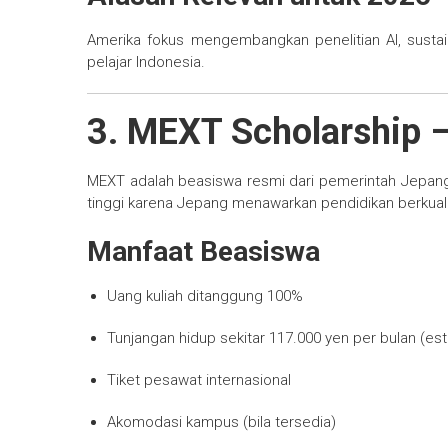
Amerika fokus mengembangkan penelitian AI, sustain
pelajar Indonesia.
3. MEXT Scholarship 
MEXT adalah beasiswa resmi dari pemerintah Jepang y
tinggi karena Jepang menawarkan pendidikan berkualit
Manfaat Beasiswa
Uang kuliah ditanggung 100%
Tunjangan hidup sekitar 117.000 yen per bulan (est
Tiket pesawat internasional
Akomodasi kampus (bila tersedia)