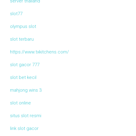
server thailand
slot77
olympus slot
slot terbaru
https://www.txkitchens.com/
slot gacor 777
slot bet kecil
mahjong wins 3
slot online
situs slot resmi
link slot gacor