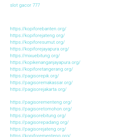
slot gacor 777
https://kopiforebanten.org/
https://kopiforejateng.org/
https://kopiforesumut.org/
https://kopiforejayapura.org/
https://mixuebitung.org/
https://kopikenanganjayapura.org/
https://kopiforetangerang.org/
https://pagisorepik.org/
https://pagisoremakassar.org/
https://pagisorejakarta.org/
https://pagisorementeng.org/
https://pagisoretomohon.org/
https://pagisorebitung.org/
https://pagisorepadang.org/
https://pagisorejateng.org/
https://kopiforementeng.org/