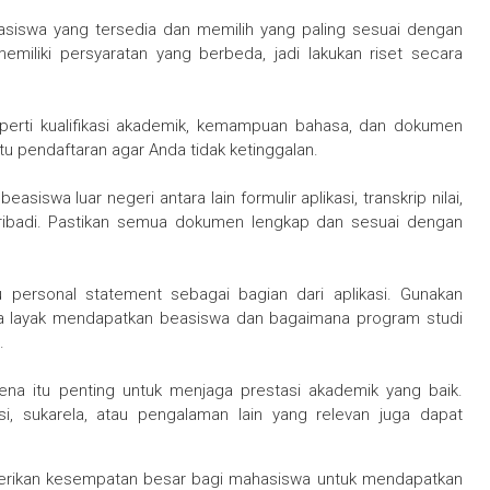
asiswa yang tersedia dan memilih yang paling sesuai dengan
emiliki persyaratan yang berbeda, jadi lakukan riset secara
erti kualifikasi akademik, kemampuan bahasa, dan dokumen
u pendaftaran agar Anda tidak ketinggalan.
swa luar negeri antara lain formulir aplikasi, transkrip nilai,
 pribadi. Pastikan semua dokumen lengkap dan sesuai dengan
 personal statement sebagai bagian dari aplikasi. Gunakan
a layak mendapatkan beasiswa dan bagaimana program studi
.
rena itu penting untuk menjaga prestasi akademik yang baik.
asi, sukarela, atau pengalaman lain yang relevan juga dapat
mberikan kesempatan besar bagi mahasiswa untuk mendapatkan