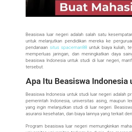
Beasiswa luar negeri adalah salah satu kesempat
untuk melanjutkan pendidikan mereka ke perguruan
pendanaan
situs spaceman88
untuk biaya kuliah, 
memperluas jaringan, dan meningkatkan daya saing
beasiswa Indonesia untuk studi di luar negeri, ma
tersebut.
Apa Itu Beasiswa Indonesia 
Beasiswa Indonesia untuk studi luar negeri adalah p
pemerintah Indonesia, universitas asing, maupun 
yang ingin melanjutkan studi di luar negeri. Beasisw
asuransi kesehatan, dan biaya lainnya yang terkait den
Program beasiswa luar negeri memungkinkan mahas