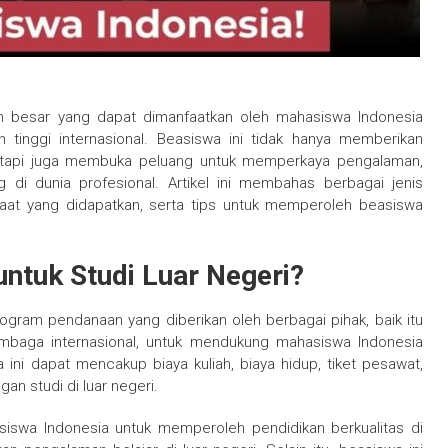
an besar yang dapat dimanfaatkan oleh mahasiswa Indonesia
 tinggi internasional. Beasiswa ini tidak hanya memberikan
tetapi juga membuka peluang untuk memperkaya pengalaman,
 di dunia profesional. Artikel ini membahas berbagai jenis
nfaat yang didapatkan, serta tips untuk memperoleh beasiswa
untuk Studi Luar Negeri?
rogram pendanaan yang diberikan oleh berbagai pihak, baik itu
lembaga internasional, untuk mendukung mahasiswa Indonesia
a ini dapat mencakup biaya kuliah, biaya hidup, tiket pesawat,
gan studi di luar negeri.
iswa Indonesia untuk memperoleh pendidikan berkualitas di