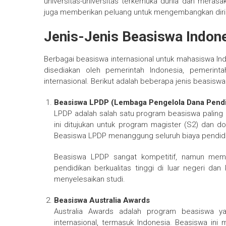
universitas-universitas terkemuka dunia dan merasaka
juga memberikan peluang untuk mengembangkan diri s
Jenis-Jenis Beasiswa Indone
Berbagai beasiswa internasional untuk mahasiswa In
disediakan oleh pemerintah Indonesia, pemerinta
internasional. Berikut adalah beberapa jenis beasisw
Beasiswa LPDP (Lembaga Pengelola Dana Pendi
LPDP adalah salah satu program beasiswa paling 
ini ditujukan untuk program magister (S2) dan dok
Beasiswa LPDP menanggung seluruh biaya pendidika
Beasiswa LPDP sangat kompetitif, namun mem
pendidikan berkualitas tinggi di luar negeri da
menyelesaikan studi.
Beasiswa Australia Awards
Australia Awards adalah program beasiswa ya
internasional, termasuk Indonesia. Beasiswa ini 