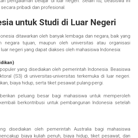
n pengalaman belajar di luar negeri. Selain itu, beasiswa ini
ecara pribadi dan profesional.
sia untuk Studi di Luar Negeri
donesia ditawarkan oleh banyak lembaga dan negara, baik yang
h negara tujuan, maupun oleh universitas atau organisasi
a luar negeri yang dapat diakses oleh mahasiswa Indonesia:
dikan)
populer yang disediakan oleh pemerintah Indonesia. Beasiswa
toral (S3) di universitas-universitas terkemuka di luar negeri.
n, biaya hidup, serta tiket pesawat pulang-pergi.
berikan peluang besar bagi mahasiswa untuk memperoleh
n kembali berkontribusi untuk pembangunan Indonesia setelah
ng disediakan oleh pemerintah Australia bagi mahasiswa
mencakup biaya kuliah penuh, biaya hidup, tiket pesawat, dan