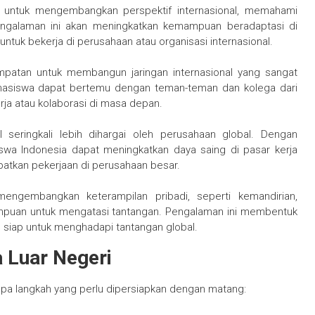
a untuk mengembangkan perspektif internasional, memahami
galaman ini akan meningkatkan kemampuan beradaptasi di
tuk bekerja di perusahaan atau organisasi internasional.
patan untuk membangun jaringan internasional yang sangat
hasiswa dapat bertemu dengan teman-teman dan kolega dari
ja atau kolaborasi di masa depan.
l seringkali lebih dihargai oleh perusahaan global. Dengan
iswa Indonesia dapat meningkatkan daya saing di pasar kerja
atkan pekerjaan di perusahaan besar.
engembangkan keterampilan pribadi, seperti kemandirian,
ampuan untuk mengatasi tantangan. Pengalaman ini membentuk
 siap untuk menghadapi tantangan global.
 Luar Negeri
pa langkah yang perlu dipersiapkan dengan matang: