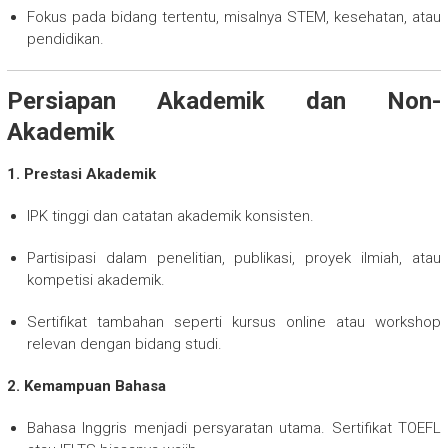
Fokus pada bidang tertentu, misalnya STEM, kesehatan, atau
pendidikan.
Persiapan Akademik dan Non-
Akademik
1. Prestasi Akademik
IPK tinggi dan catatan akademik konsisten.
Partisipasi dalam penelitian, publikasi, proyek ilmiah, atau
kompetisi akademik.
Sertifikat tambahan seperti kursus online atau workshop
relevan dengan bidang studi.
2. Kemampuan Bahasa
Bahasa Inggris menjadi persyaratan utama. Sertifikat TOEFL