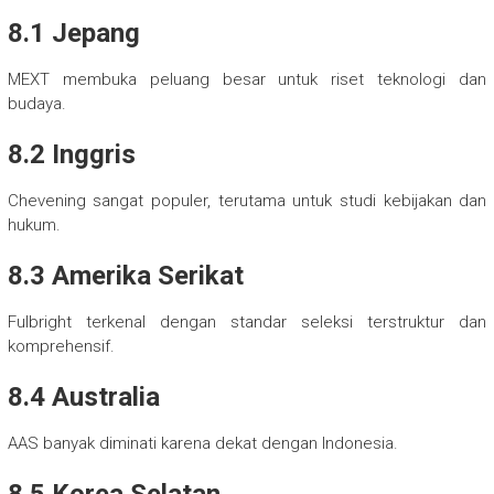
8.1 Jepang
MEXT membuka peluang besar untuk riset teknologi dan
budaya.
8.2 Inggris
Chevening sangat populer, terutama untuk studi kebijakan dan
hukum.
8.3 Amerika Serikat
Fulbright terkenal dengan standar seleksi terstruktur dan
komprehensif.
8.4 Australia
AAS banyak diminati karena dekat dengan Indonesia.
8.5 Korea Selatan