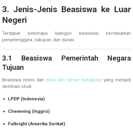
3. Jenis-Jenis Beasiswa ke Luar
Negeri
Terdapat beberapa kategori beasiswa berdasarkan
penyelenggara, cakupan, dan durasi.
3.1 Beasiswa Pemerintah Negara
Tujuan
Beasiswa resmi dari
situs slot server hongkong
yang menjadi
destinasi studi:
LPDP (Indonesia)
Chevening (Inggris)
Fulbright (Amerika Serikat)