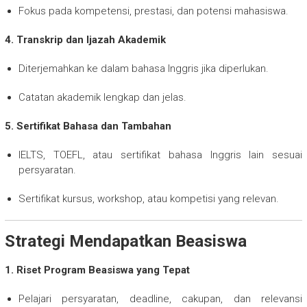
Fokus pada kompetensi, prestasi, dan potensi mahasiswa.
4. Transkrip dan Ijazah Akademik
Diterjemahkan ke dalam bahasa Inggris jika diperlukan.
Catatan akademik lengkap dan jelas.
5. Sertifikat Bahasa dan Tambahan
IELTS, TOEFL, atau sertifikat bahasa Inggris lain sesuai
persyaratan.
Sertifikat kursus, workshop, atau kompetisi yang relevan.
Strategi Mendapatkan Beasiswa
1. Riset Program Beasiswa yang Tepat
Pelajari persyaratan, deadline, cakupan, dan relevansi