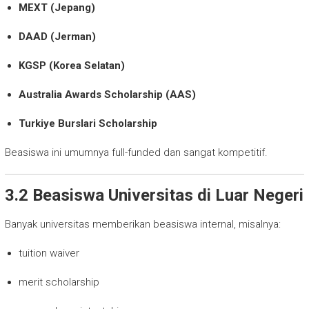
MEXT (Jepang)
DAAD (Jerman)
KGSP (Korea Selatan)
Australia Awards Scholarship (AAS)
Turkiye Burslari Scholarship
Beasiswa ini umumnya full-funded dan sangat kompetitif.
3.2 Beasiswa Universitas di Luar Negeri
Banyak universitas memberikan beasiswa internal, misalnya:
tuition waiver
merit scholarship