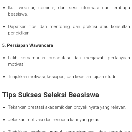
Ikuti webinar, seminar, dan sesi informasi dari lembaga
beasiswa.
Dapatkan tips dan mentoring dari praktisi atau konsultan
pendidikan.
5. Persiapan Wawancara
Latih kemampuan presentasi dan menjawab pertanyaan
motivasi.
Tunjukkan motivasi, kesiapan, dan keaslian tujuan studi.
Tips Sukses Seleksi Beasiswa
Tekankan prestasi akademik dan proyek nyata yang relevan.
Jelaskan motivasi dan rencana karir yang jelas.
Tunjukkan karakter unggul, kepemimpinan, dan kepedulian