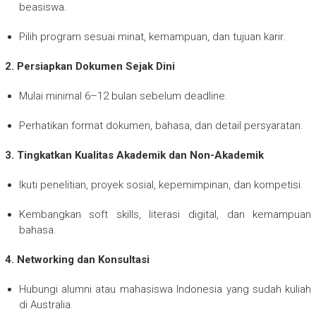
beasiswa.
Pilih program sesuai minat, kemampuan, dan tujuan karir.
2. Persiapkan Dokumen Sejak Dini
Mulai minimal 6–12 bulan sebelum deadline.
Perhatikan format dokumen, bahasa, dan detail persyaratan.
3. Tingkatkan Kualitas Akademik dan Non-Akademik
Ikuti penelitian, proyek sosial, kepemimpinan, dan kompetisi.
Kembangkan soft skills, literasi digital, dan kemampuan
bahasa.
4. Networking dan Konsultasi
Hubungi alumni atau mahasiswa Indonesia yang sudah kuliah
di Australia.