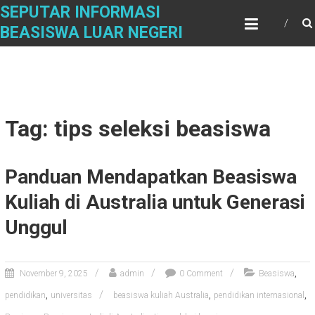
Skip
SEPUTAR INFORMASI
to
BEASISWA LUAR NEGERI
content
Tag: tips seleksi beasiswa
Panduan Mendapatkan Beasiswa
Kuliah di Australia untuk Generasi
Unggul
,
November 9, 2025
admin
0 Comment
Beasiswa
,
,
,
pendidikan
universitas
beasiswa kuliah Australia
pendidikan internasional