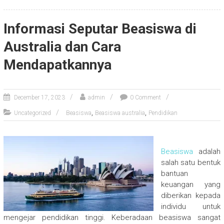
Informasi Seputar Beasiswa di
Australia dan Cara
Mendapatkannya
December 17, 2023
admin
0 Comment
,
,
Uncategorized
Beasiswa
Beasiswa australia
Pendidikan
Beasiswa
adalah
salah satu bentuk
bantuan
keuangan yang
diberikan kepada
individu untuk
mengejar pendidikan tinggi. Keberadaan beasiswa sangat