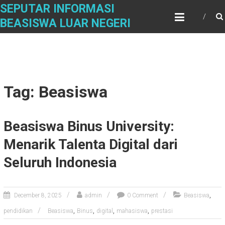
Skip
SEPUTAR INFORMASI
to
BEASISWA LUAR NEGERI
content
Tag: Beasiswa
Beasiswa Binus University:
Menarik Talenta Digital dari
Seluruh Indonesia
,
December 8, 2025
admin
0 Comment
Beasiswa
,
,
,
,
pendidikan
Beasiswa
Binus
digital
mahasiswa
prestasi