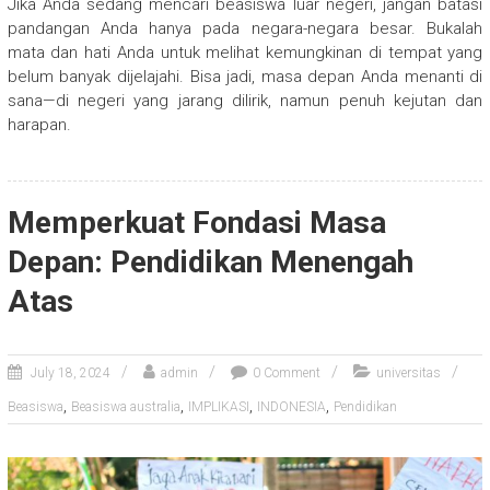
Jika Anda sedang mencari beasiswa luar negeri, jangan batasi
pandangan Anda hanya pada negara-negara besar. Bukalah
mata dan hati Anda untuk melihat kemungkinan di tempat yang
belum banyak dijelajahi. Bisa jadi, masa depan Anda menanti di
sana—di negeri yang jarang dilirik, namun penuh kejutan dan
harapan.
Memperkuat Fondasi Masa
Depan: Pendidikan Menengah
Atas
July 18, 2024
admin
0 Comment
universitas
,
,
,
,
Beasiswa
Beasiswa australia
IMPLIKASI
INDONESIA
Pendidikan