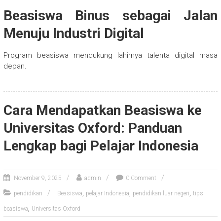
Beasiswa Binus sebagai Jalan
Menuju Industri Digital
Program beasiswa mendukung lahirnya talenta digital masa
depan.
Cara Mendapatkan Beasiswa ke
Universitas Oxford: Panduan
Lengkap bagi Pelajar Indonesia
November 9, 2025
admin
0 Comment
,
,
,
pendidikan
Beasiswa
pelajar Indonesia
pendidikan luar negeri
tips
,
beasiswa
Universitas Oxford