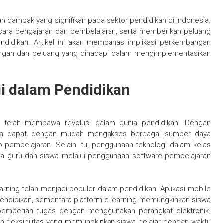
 dampak yang signifikan pada sektor pendidikan di Indonesia.
ara pengajaran dan pembelajaran, serta memberikan peluang
endidikan. Artikel ini akan membahas implikasi perkembangan
ntangan dan peluang yang dihadapi dalam mengimplementasikan
i dalam Pendidikan
t telah membawa revolusi dalam dunia pendidikan. Dengan
swa dapat dengan mudah mengakses berbagai sumber daya
eo pembelajaran. Selain itu, penggunaan teknologi dalam kelas
ara guru dan siswa melalui penggunaan software pembelajaran
learning telah menjadi populer dalam pendidikan. Aplikasi mobile
ndidikan, sementara platform e-learning memungkinkan siswa
 pemberian tugas dengan menggunakan perangkat elektronik.
lah fleksibilitas yang memungkinkan siswa belajar dengan waktu