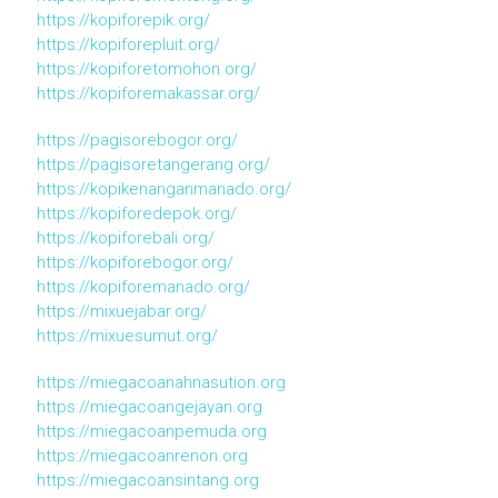
https://kopiforepik.org/
https://kopiforepluit.org/
https://kopiforetomohon.org/
https://kopiforemakassar.org/
https://pagisorebogor.org/
https://pagisoretangerang.org/
https://kopikenanganmanado.org/
https://kopiforedepok.org/
https://kopiforebali.org/
https://kopiforebogor.org/
https://kopiforemanado.org/
https://mixuejabar.org/
https://mixuesumut.org/
https://miegacoanahnasution.org
https://miegacoangejayan.org
https://miegacoanpemuda.org
https://miegacoanrenon.org
https://miegacoansintang.org