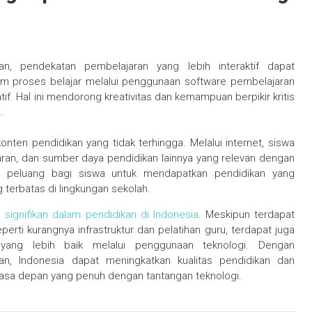
an, pendekatan pembelajaran yang lebih interaktif dapat
alam proses belajar melalui penggunaan software pembelajaran
ratif. Hal ini mendorong kreativitas dan kemampuan berpikir kritis
.
nten pendidikan yang tidak terhingga. Melalui internet, siswa
an, dan sumber daya pendidikan lainnya yang relevan dengan
a peluang bagi siswa untuk mendapatkan pendidikan yang
 terbatas di lingkungan sekolah.
signifikan dalam pendidikan di Indonesia
. Meskipun terdapat
rti kurangnya infrastruktur dan pelatihan guru, terdapat juga
yang lebih baik melalui penggunaan teknologi. Dengan
an, Indonesia dapat meningkatkan kualitas pendidikan dan
sa depan yang penuh dengan tantangan teknologi.