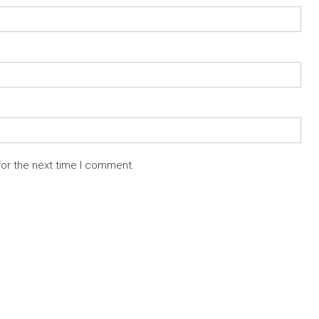
for the next time I comment.