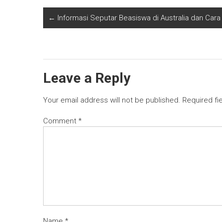
←
Informasi Seputar Beasiswa di Australia dan Ca
Leave a Reply
Your email address will not be published.
Required fi
Comment
*
Name
*