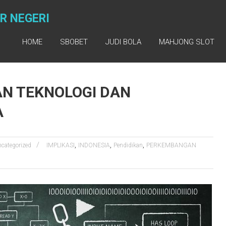
R NEGERI
HOME
SBOBET
JUDI BOLA
MAHJONG SLOT
AN TEKNOLOGI DAN
A
,
,
,
categorized
IMPLIKASI
INDONESIA
Pendidikan
PERKEMBANGAN