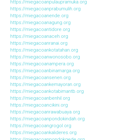
https://miegacoanpulaupramuka.org
https://miegacoanprabumulih.org
https://miegacoanende.org
https://miegacoanagung.org
https://miegacoantidore.org
https://miegacoanaceh.org
https://miegacoanranai.org
https://miegacoankotatahan.org
https://miegacoanwonosobo.org
https://miegacoanampera.org
https://miegacoanbinamarga.org
https://miegacoansenen.org
https://miegacoankemayoran.org
https://miegacoankotabimantb.org
https://miegacoanbenhil.org
https://miegacoancikini.org
https://miegacoanrawabuaya.org
https://miegacoanpondokindah.org
https://miegacoangrogol.org
https://miegacoankalideres.org
https://miegacoanpondokgede.org