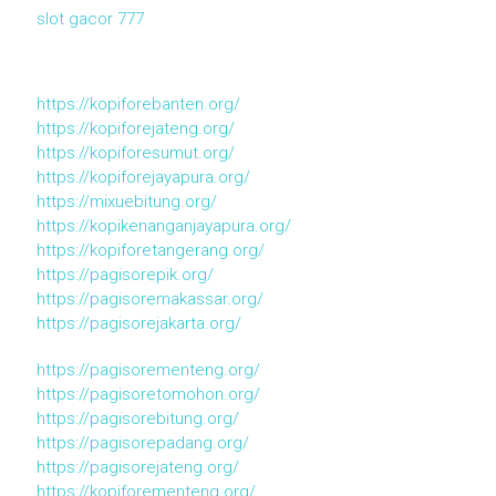
slot gacor 777
https://kopiforebanten.org/
https://kopiforejateng.org/
https://kopiforesumut.org/
https://kopiforejayapura.org/
https://mixuebitung.org/
https://kopikenanganjayapura.org/
https://kopiforetangerang.org/
https://pagisorepik.org/
https://pagisoremakassar.org/
https://pagisorejakarta.org/
https://pagisorementeng.org/
https://pagisoretomohon.org/
https://pagisorebitung.org/
https://pagisorepadang.org/
https://pagisorejateng.org/
https://kopiforementeng.org/