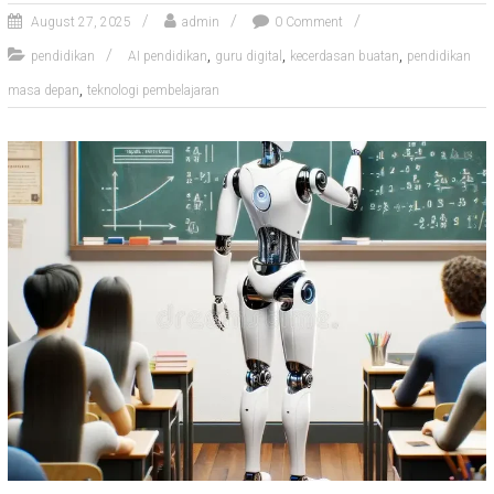
August 27, 2025
admin
0 Comment
,
,
,
pendidikan
AI pendidikan
guru digital
kecerdasan buatan
pendidikan
,
masa depan
teknologi pembelajaran