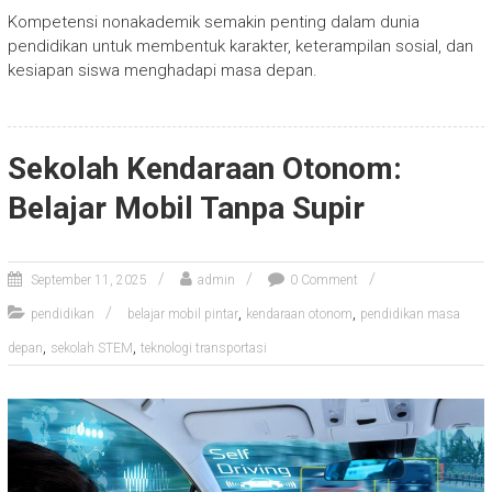
Kompetensi nonakademik semakin penting dalam dunia
pendidikan untuk membentuk karakter, keterampilan sosial, dan
kesiapan siswa menghadapi masa depan.
Sekolah Kendaraan Otonom:
Belajar Mobil Tanpa Supir
September 11, 2025
admin
0 Comment
,
,
pendidikan
belajar mobil pintar
kendaraan otonom
pendidikan masa
,
,
depan
sekolah STEM
teknologi transportasi