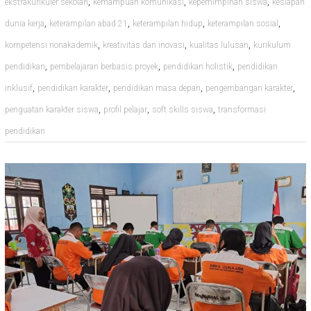
,
,
,
ekstrakurikuler sekolah
kemampuan komunikasi
kepemimpinan siswa
kesiapan
,
,
,
,
dunia kerja
keterampilan abad 21
keterampilan hidup
keterampilan sosial
,
,
,
kompetensi nonakademik
kreativitas dan inovasi
kualitas lulusan
kurikulum
,
,
,
pendidikan
pembelajaran berbasis proyek
pendidikan holistik
pendidikan
,
,
,
,
inklusif
pendidikan karakter
pendidikan masa depan
pengembangan karakter
,
,
,
penguatan karakter siswa
profil pelajar
soft skills siswa
transformasi
pendidikan