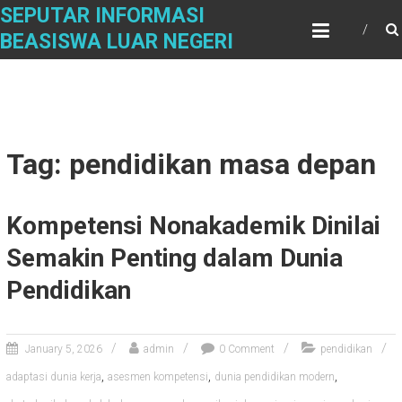
Skip
SEPUTAR INFORMASI
to
BEASISWA LUAR NEGERI
content
Tag: pendidikan masa depan
Kompetensi Nonakademik Dinilai
Semakin Penting dalam Dunia
Pendidikan
January 5, 2026
admin
0 Comment
pendidikan
,
,
,
adaptasi dunia kerja
asesmen kompetensi
dunia pendidikan modern