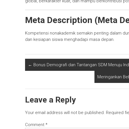
global, berkarakter kuat, dan mampu berkontribusi pos
Meta Description (Meta De
Kompetensi nonakademik semakin penting dalam dunia
dan kesiapan siswa menghadapi masa depan.
←
Bonus Demografi dan Tantangan SDM Menuju Ind
Meringankan Beb
Leave a Reply
Your email address will not be published.
Required fi
Comment
*