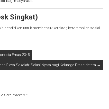
itif bagi masyarakat.
sk Singkat)
 pendidikan untuk membentuk karakter, keterampilan sosial,
onesia Emas 2045
an Biaya Sekolah: Solusi Nyata bagi Keluarga Prasejahtera
→
elds are marked
*