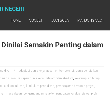
R NEGERI
HOME
SBOBET
JUDI BOLA
MAHJONG SLOT
Dinilai Semakin Penting dalam
,
,
ndidikan
adaptasi dunia kerja
asesmen kompetensi
dunia pendidikan
,
,
,
,
pinan siswa
kesiapan dunia kerja
keterampilan abad 21
keterampilan hidup
,
,
,
,
si
kualitas lulusan
kurikulum pendidikan
pembelajaran berbasis proyek
,
,
,
ikan masa depan
pengembangan karakter
penguatan karakter siswa
profil