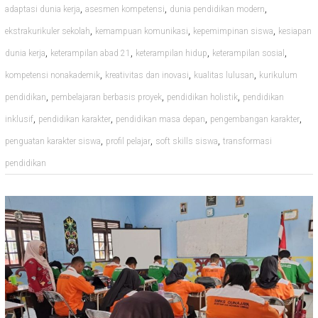
,
,
,
adaptasi dunia kerja
asesmen kompetensi
dunia pendidikan modern
,
,
,
ekstrakurikuler sekolah
kemampuan komunikasi
kepemimpinan siswa
kesiapan
,
,
,
,
dunia kerja
keterampilan abad 21
keterampilan hidup
keterampilan sosial
,
,
,
kompetensi nonakademik
kreativitas dan inovasi
kualitas lulusan
kurikulum
,
,
,
pendidikan
pembelajaran berbasis proyek
pendidikan holistik
pendidikan
,
,
,
,
inklusif
pendidikan karakter
pendidikan masa depan
pengembangan karakter
,
,
,
penguatan karakter siswa
profil pelajar
soft skills siswa
transformasi
pendidikan