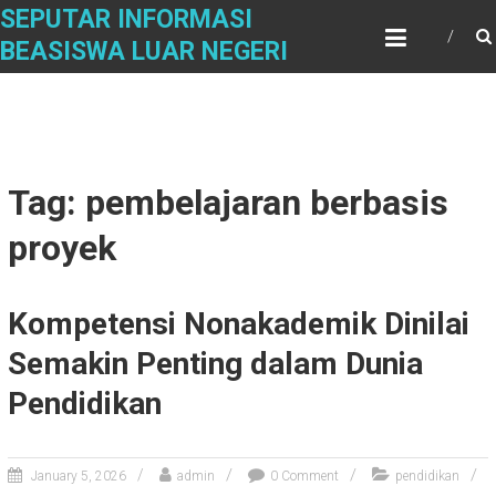
Skip
SEPUTAR INFORMASI
to
BEASISWA LUAR NEGERI
content
Tag: pembelajaran berbasis
proyek
Kompetensi Nonakademik Dinilai
Semakin Penting dalam Dunia
Pendidikan
January 5, 2026
admin
0 Comment
pendidikan