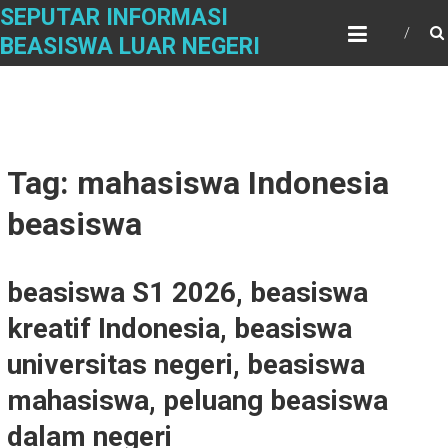
Skip
SEPUTAR INFORMASI
to
BEASISWA LUAR NEGERI
content
Tag: mahasiswa Indonesia
beasiswa
beasiswa S1 2026, beasiswa
kreatif Indonesia, beasiswa
universitas negeri, beasiswa
mahasiswa, peluang beasiswa
dalam negeri