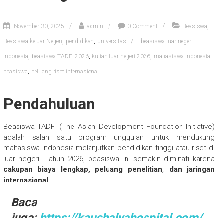
,
November 30, 2025
admin
0 Comment
Beasiswa
,
,
Beasiswa keluar Negeri
pendidikan
universitas
beasiswa luar negeri
,
,
,
Indonesia
beasiswa TADFI 2026
kuliah luar negeri 2026
mahasiswa Indonesia
,
beasiswa
peluang riset internasional
Pendahuluan
Beasiswa TADFI (The Asian Development Foundation Initiative)
adalah salah satu program unggulan untuk mendukung
mahasiswa Indonesia melanjutkan pendidikan tinggi atau riset di
luar negeri. Tahun 2026, beasiswa ini semakin diminati karena
cakupan biaya lengkap, peluang penelitian, dan jaringan
internasional
.
Baca
juga:
https://kaushalyahospital.com/