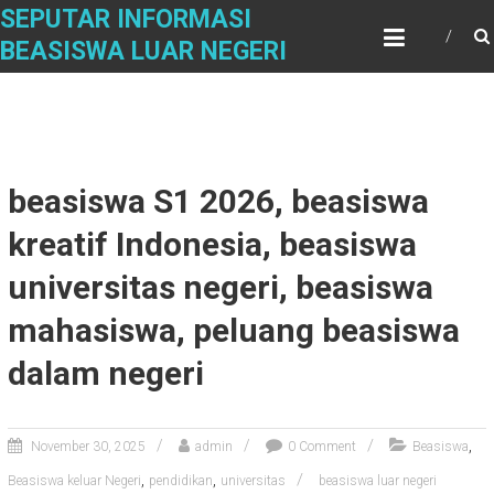
Skip
SEPUTAR INFORMASI
to
BEASISWA LUAR NEGERI
content
beasiswa S1 2026, beasiswa
kreatif Indonesia, beasiswa
universitas negeri, beasiswa
mahasiswa, peluang beasiswa
dalam negeri
,
November 30, 2025
admin
0 Comment
Beasiswa
,
,
Beasiswa keluar Negeri
pendidikan
universitas
beasiswa luar negeri