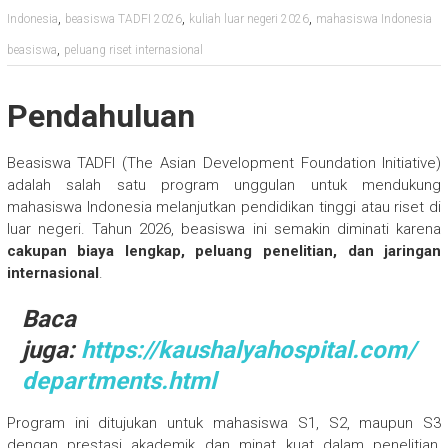
,
,
,
Indonesia
beasiswa TADFI 2026
kuliah luar negeri 2026
mahasiswa Indonesia
,
beasiswa
peluang riset internasional
Pendahuluan
Beasiswa TADFI (The Asian Development Foundation Initiative)
adalah salah satu program unggulan untuk mendukung
mahasiswa Indonesia melanjutkan pendidikan tinggi atau riset di
luar negeri. Tahun 2026, beasiswa ini semakin diminati karena
cakupan biaya lengkap, peluang penelitian, dan jaringan
internasional
.
Baca
juga:
https://kaushalyahospital.com/
departments.html
Program ini ditujukan untuk mahasiswa S1, S2, maupun S3
dengan prestasi akademik dan minat kuat dalam penelitian,