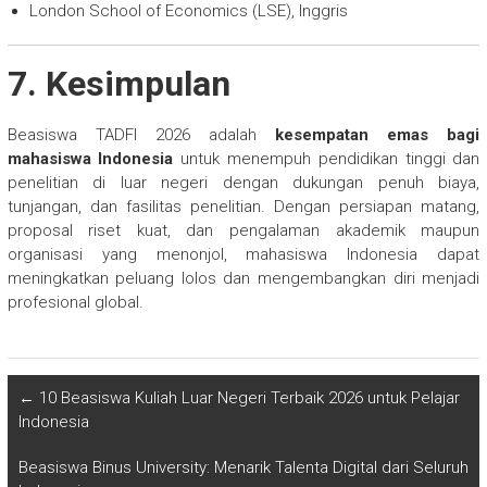
London School of Economics (LSE), Inggris
7. Kesimpulan
Beasiswa TADFI 2026 adalah
kesempatan emas bagi
mahasiswa Indonesia
untuk menempuh pendidikan tinggi dan
penelitian di luar negeri dengan dukungan penuh biaya,
tunjangan, dan fasilitas penelitian. Dengan persiapan matang,
proposal riset kuat, dan pengalaman akademik maupun
organisasi yang menonjol, mahasiswa Indonesia dapat
meningkatkan peluang lolos dan mengembangkan diri menjadi
profesional global.
←
10 Beasiswa Kuliah Luar Negeri Terbaik 2026 untuk Pelajar
Indonesia
Beasiswa Binus University: Menarik Talenta Digital dari Seluruh