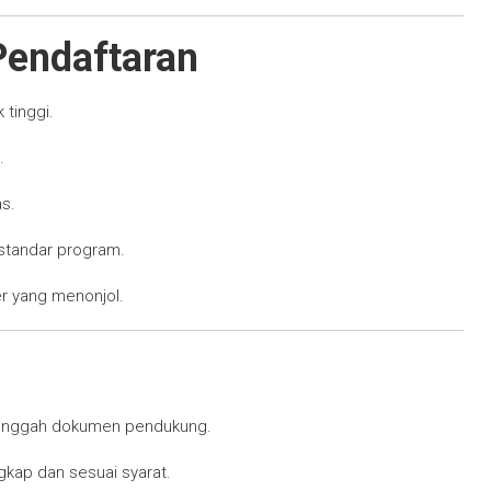
 Pendaftaran
tinggi.
.
as.
standar program.
er yang menonjol.
gunggah dokumen pendukung.
kap dan sesuai syarat.