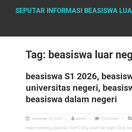
Skip
to
SEPUTAR INFORMASI BEASISWA LUA
content
Tag: beasiswa luar neg
beasiswa S1 2026, beasisw
universitas negeri, beasi
beasiswa dalam negeri
November 30, 2025
admin
0 Comment
,
,
,
negeri Indonesia
beasiswa TADFI 2026
kuliah luar negeri 2026
ma