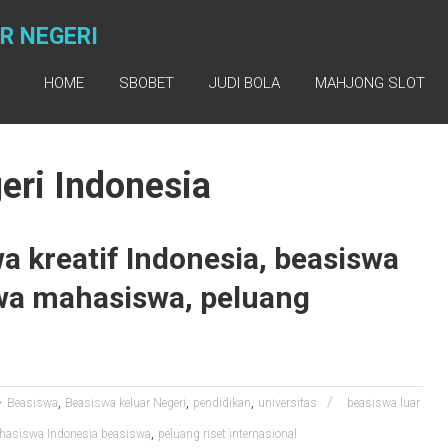
R NEGERI
HOME
SBOBET
JUDI BOLA
MAHJONG SLOT
eri Indonesia
a kreatif Indonesia, beasiswa
swa mahasiswa, peluang
,
,
,
Beasiswa
Beasiswa keluar Negeri
pendidikan
universitas
beasiswa luar
,
hasiswa Indonesia beasiswa
peluang riset internasional