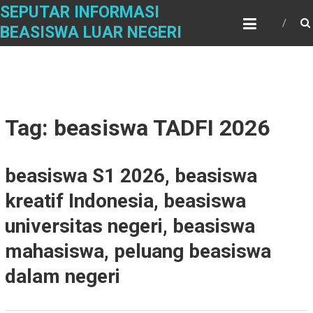
Skip
SEPUTAR INFORMASI
to
BEASISWA LUAR NEGERI
content
Tag: beasiswa TADFI 2026
beasiswa S1 2026, beasiswa
kreatif Indonesia, beasiswa
universitas negeri, beasiswa
mahasiswa, peluang beasiswa
dalam negeri