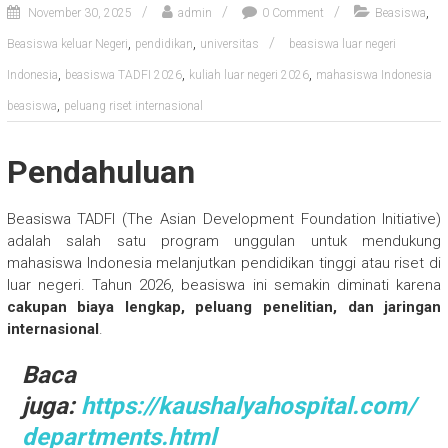
,
November 30, 2025
admin
0 Comment
Beasiswa
,
,
Beasiswa keluar Negeri
pendidikan
universitas
beasiswa luar negeri
,
,
,
Indonesia
beasiswa TADFI 2026
kuliah luar negeri 2026
mahasiswa Indonesia
,
beasiswa
peluang riset internasional
Pendahuluan
Beasiswa TADFI (The Asian Development Foundation Initiative)
adalah salah satu program unggulan untuk mendukung
mahasiswa Indonesia melanjutkan pendidikan tinggi atau riset di
luar negeri. Tahun 2026, beasiswa ini semakin diminati karena
cakupan biaya lengkap, peluang penelitian, dan jaringan
internasional
.
Baca
juga:
https://kaushalyahospital.com/
departments.html