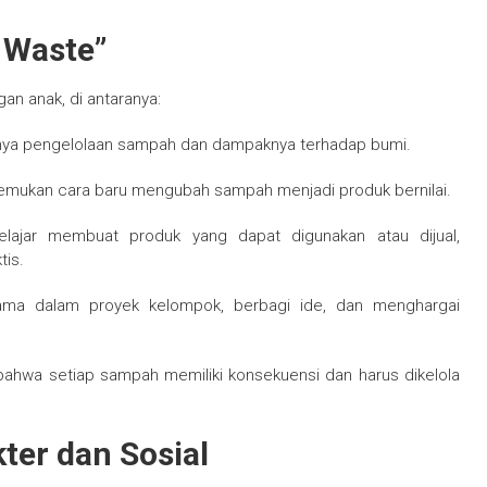
 Waste”
an anak, di antaranya:
ya pengelolaan sampah dan dampaknya terhadap bumi.
emukan cara baru mengubah sampah menjadi produk bernilai.
ajar membuat produk yang dapat digunakan atau dijual,
is.
ama dalam proyek kelompok, berbagi ide, dan menghargai
hwa setiap sampah memiliki konsekuensi dan harus dikelola
ter dan Sosial