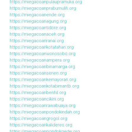
https://miegacoanpulaupramuka.org
https://miegacoanprabumulih.org
https://miegacoanende.org
https://miegacoanagung.org
https://miegacoantidore.org
https://miegacoanaceh.org
https://miegacoanranai.org
https://miegacoankotatahan.org
https://miegacoanwonosobo.org
https://miegacoanampera.org
https://miegacoanbinamarga.org
https://miegacoansenen.org
https://miegacoankemayoran.org
https://miegacoankotabimantb.org
https://miegacoanbenhil.org
https://miegacoancikini.org
https://miegacoanrawabuaya.org
https://miegacoanpondokindah.org
https://miegacoangrogol.org
https://miegacoankalideres.org
https://miegacoanpondokgede.org