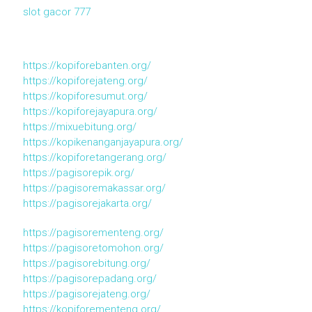
slot gacor 777
https://kopiforebanten.org/
https://kopiforejateng.org/
https://kopiforesumut.org/
https://kopiforejayapura.org/
https://mixuebitung.org/
https://kopikenanganjayapura.org/
https://kopiforetangerang.org/
https://pagisorepik.org/
https://pagisoremakassar.org/
https://pagisorejakarta.org/
https://pagisorementeng.org/
https://pagisoretomohon.org/
https://pagisorebitung.org/
https://pagisorepadang.org/
https://pagisorejateng.org/
https://kopiforementeng.org/