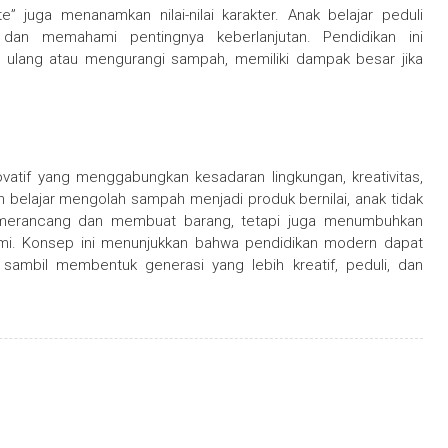
e” juga menanamkan nilai-nilai karakter. Anak belajar peduli
dan memahami pentingnya keberlanjutan. Pendidikan ini
r ulang atau mengurangi sampah, memiliki dampak besar jika
atif yang menggabungkan kesadaran lingkungan, kreativitas,
n belajar mengolah sampah menjadi produk bernilai, anak tidak
merancang dan membuat barang, tetapi juga menumbuhkan
umi. Konsep ini menunjukkan bahwa pendidikan modern dapat
, sambil membentuk generasi yang lebih kreatif, peduli, dan