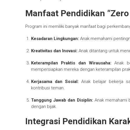
Manfaat Pendidikan “Zero
Program ini memiliki banyak manfaat bagi perkembang
Kesadaran Lingkungan:
Anak memahami pentingn
Kreativitas dan Inovasi:
Anak ditantang untuk men
Keterampilan Praktis dan Wirausaha:
Anak bel
mempersiapkan mereka dengan keterampilan prakt
Kerjasama dan Sosial:
Anak belajar bekerja s
kontribusi teman.
Tanggung Jawab dan Disiplin:
Anak memahami ba
dengan bijak.
Integrasi Pendidikan Karak