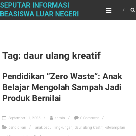
Skip
SEPUTAR INFORMASI
to
BEASISWA LUAR NEGERI
content
Tag: daur ulang kreatif
Pendidikan “Zero Waste”: Anak
Belajar Mengolah Sampah Jadi
Produk Bernilai
September 11, 2025
admin
0 Comment
,
,
pendidikan
anak peduli lingkungan
daur ulang kreatif
keterampilan