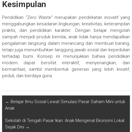
Kesimpulan
Pendidikan “Zero Waste” merupakan pendekatan inovatif yang
menggabungkan kesadaran lingkungan, kreativitas, keterampilan
praktis, dan pendidikan karakter. Dengan belajar mengolah
sampah menjadi produk bernilai, anak tidak hanya mendapatkan
pengalaman langsung dalam merancang dan membuat barang,
tetapi juga menumbuhkan tanggung jawab sosial dan kepedulian
terhadap bumi. Konsep ini menunjukkan bahwa pendidikan
modern dapat bersifat interaktif, menyenangkan, dan
bermanfaat, sambil membentuk generasi yang lebih kreatif,
peduli, dan berdaya guna.
←
Belajar Ilmu Sosial Lewat Simulasi Pasar Saham Mini untuk
Anak
Sekolah di Tengah Pasar Ikan: Anak Mengenal Ekonomi Lokal
Sejak Dini
→