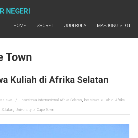
R NEGERI
HOME
SBOBET
JUDI BOLA
MAHJONG SLOT
pe Town
 Kuliah di Afrika Selatan
,
easiswa
beasiswa internasional Afrika Selatan
beasiswa kuliah di Afrika
,
a Selatan
University of Cape Town