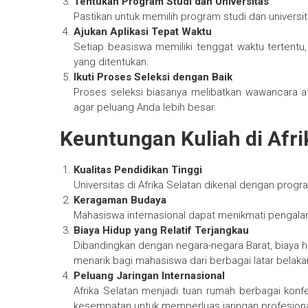
Tentukan Program Studi dan Universitas
Pastikan untuk memilih program studi dan universi
Ajukan Aplikasi Tepat Waktu
Setiap beasiswa memiliki tenggat waktu tertentu
yang ditentukan.
Ikuti Proses Seleksi dengan Baik
Proses seleksi biasanya melibatkan wawancara at
agar peluang Anda lebih besar.
Keuntungan Kuliah di Afri
Kualitas Pendidikan Tinggi
Universitas di Afrika Selatan dikenal dengan progr
Keragaman Budaya
Mahasiswa internasional dapat menikmati pengalaman
Biaya Hidup yang Relatif Terjangkau
Dibandingkan dengan negara-negara Barat, biaya hid
menarik bagi mahasiswa dari berbagai latar belak
Peluang Jaringan Internasional
Afrika Selatan menjadi tuan rumah berbagai konf
kesempatan untuk memperluas jaringan profesiona