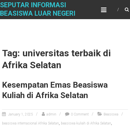
Skip
SEPUTAR INFORMASI
to
BEASISWA LUAR NEGERI
content
Tag: universitas terbaik di
Afrika Selatan
Kesempatan Emas Beasiswa
Kuliah di Afrika Selatan
January 1, 2025
admin
0 Comment
Beasiswa
,
,
beasiswa internasional Afrika Selatan
beasiswa kuliah di Afrika Selatan