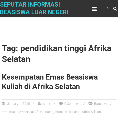
Skip
SEPUTAR INFORMASI
to
BEASISWA LUAR NEGERI
content
Tag: pendidikan tinggi Afrika
Selatan
Kesempatan Emas Beasiswa
Kuliah di Afrika Selatan
January 1, 2025
admin
0 Comment
Beasiswa
,
,
beasiswa internasional Afrika Selatan
beasiswa kuliah di Afrika Selatan