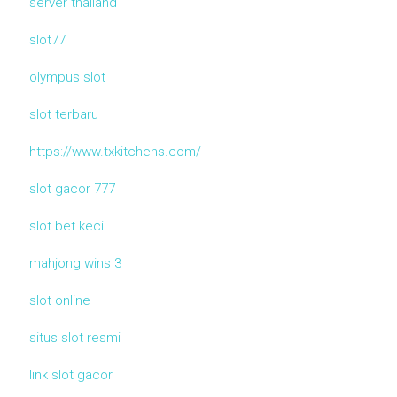
server thailand
slot77
olympus slot
slot terbaru
https://www.txkitchens.com/
slot gacor 777
slot bet kecil
mahjong wins 3
slot online
situs slot resmi
link slot gacor