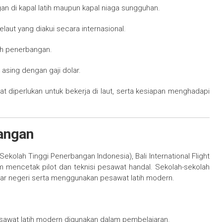
gan di kapal latih maupun kapal niaga sungguhan.
elaut yang diakui secara internasional.
lah penerbangan.
 asing dengan gaji dolar.
t diperlukan untuk bekerja di laut, serta kesiapan menghadapi
angan
Sekolah Tinggi Penerbangan Indonesia), Bali International Flight
m mencetak pilot dan teknisi pesawat handal. Sekolah-sekolah
uar negeri serta menggunakan pesawat latih modern.
sawat latih modern digunakan dalam pembelajaran.