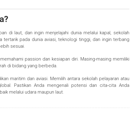
a?
n di laut, dan ingin menjelajahi dunia melalui kapal, sekolah
 tertarik pada dunia aviasi, teknologi tinggi, dan ingin terbang
ebih sesuai.
h memahami passion dan kesiapan diri. Masing-masing memiliki
rah di bidang yang berbeda.
an maritim dan aviasi. Memilih antara sekolah pelayaran atau
lobal. Pastikan Anda mengenali potensi dan cita-cita Anda
aik melalui udara maupun laut.