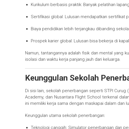
Kurikulum berbasis praktik: Banyak pelatihan lapan
Sertifikasi global: Lulusan mendapatkan sertifikat p
Biaya pendidikan lebih terjangkau dibanding seko
Prospek karier global: Lulusan bisa bekerja di kapal
Namun, tantangannya adalah fisik dan mental yang kua
isolasi dan waktu kerja panjang jauh dari keluarga.
Keunggulan Sekolah Penerb
Di sisi lain, sekolah penerbangan seperti STPI Curug (
Academy, dan Nusantara Flight School terkenal dala
ini memiliki kerja sama dengan maskapai dalam dan l
Keunggulan utama sekolah penerbangan:
Teknologi canggih: Simulator penerbangan dan pe