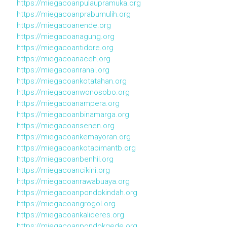
https://miegacoanpulaupramuka.org
https://miegacoanprabumulih.org
https://miegacoanende.org
https://miegacoanagung.org
https://miegacoantidore.org
https://miegacoanaceh.org
https://miegacoanranai.org
https://miegacoankotatahan.org
https://miegacoanwonosobo.org
https://miegacoanampera.org
https://miegacoanbinamarga.org
https://miegacoansenen.org
https://miegacoankemayoran.org
https://miegacoankotabimantb.org
https://miegacoanbenhil.org
https://miegacoancikini.org
https://miegacoanrawabuaya.org
https://miegacoanpondokindah.org
https://miegacoangrogol.org
https://miegacoankalideres.org
https://miegacoanpondokgede.org