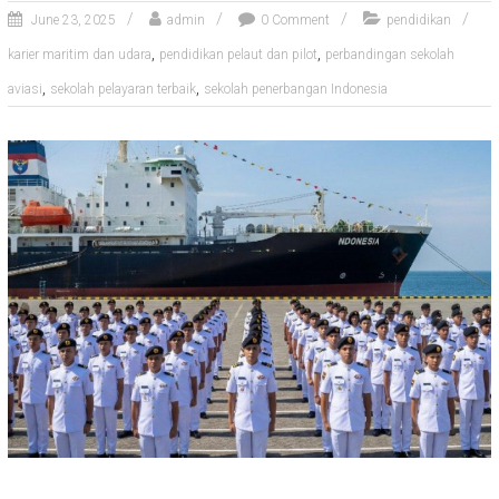
June 23, 2025
admin
0 Comment
pendidikan
,
,
karier maritim dan udara
pendidikan pelaut dan pilot
perbandingan sekolah
,
,
aviasi
sekolah pelayaran terbaik
sekolah penerbangan Indonesia