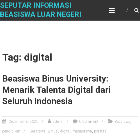
Skip
SEPUTAR INFORMASI
to
BEASISWA LUAR NEGERI
content
Tag: digital
Beasiswa Binus University:
Menarik Talenta Digital dari
Seluruh Indonesia
,
December 8, 2025
admin
0 Comment
Beasiswa
,
,
,
,
pendidikan
Beasiswa
Binus
digital
mahasiswa
prestasi