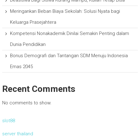
Meringankan Beban Biaya Sekolah: Solusi Nyata bagi
Keluarga Prasejahtera
Kompetensi Nonakademik Dinilai Semakin Penting dalam
Dunia Pendidikan
Bonus Demografi dan Tantangan SDM Menuju Indonesia
Emas 2045
Recent Comments
No comments to show.
slot88
server thailand