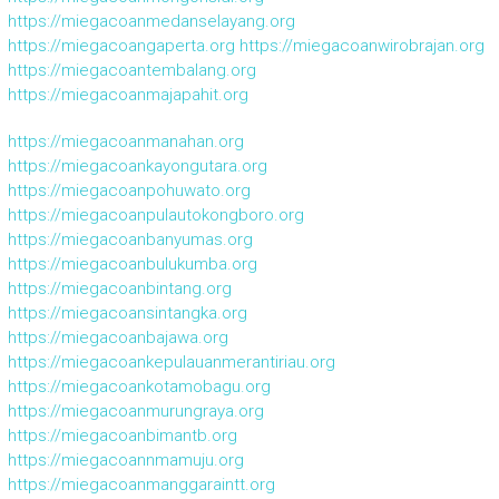
https://miegacoanmedanselayang.org
https://miegacoangaperta.org
https://miegacoanwirobrajan.org
https://miegacoantembalang.org
https://miegacoanmajapahit.org
https://miegacoanmanahan.org
https://miegacoankayongutara.org
https://miegacoanpohuwato.org
https://miegacoanpulautokongboro.org
https://miegacoanbanyumas.org
https://miegacoanbulukumba.org
https://miegacoanbintang.org
https://miegacoansintangka.org
https://miegacoanbajawa.org
https://miegacoankepulauanmerantiriau.org
https://miegacoankotamobagu.org
https://miegacoanmurungraya.org
https://miegacoanbimantb.org
https://miegacoannmamuju.org
https://miegacoanmanggaraintt.org