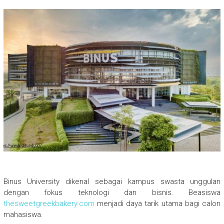
Binus University dikenal sebagai kampus swasta unggulan
dengan fokus teknologi dan bisnis. Beasiswa
thesweetgreekbakery.com
menjadi daya tarik utama bagi calon
mahasiswa.