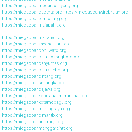
https://miegacoanmedanselayang.org
https://miegacoangaperta.org
https://miegacoanwirobrajan.org
https://miegacoantembalang.org
https://miegacoanmajapahit.org
https://miegacoanmanahan.org
https://miegacoankayongutara.org
https://miegacoanpohuwato.org
https://miegacoanpulautokongboro.org
https://miegacoanbanyumas.org
https://miegacoanbulukumba.org
https://miegacoanbintang.org
https://miegacoansintangka.org
https://miegacoanbajawa.org
https://miegacoankepulauanmerantiriau.org
https://miegacoankotamobagu.org
https://miegacoanmurungraya.org
https://miegacoanbimantb.org
https://miegacoannmamuju.org
https://miegacoanmanggaraintt.org