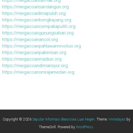
https://miegacoandemak.org
https://miegacoansarolangun.org
https://miegacoanlimapuluh.org
https://miegacoanbengkayang.org
https://miegacoancempakaputih.org
https://miegacoangunungsahari.org
https://miegacoanancol.org
https://miegacoanpahlawanrevolusi.org
https://miegacoanpakerisan.org
https://miegacoanmadiun.org
https://miegacoandrmansyur.org
https://miegacoansmrajamedan.org
Copyright © 2026
Seputar Informasi Beasiswa Luar Negeri
. Theme:
Himalayas
by
ThemeGrill. Powered by
WordPress
.