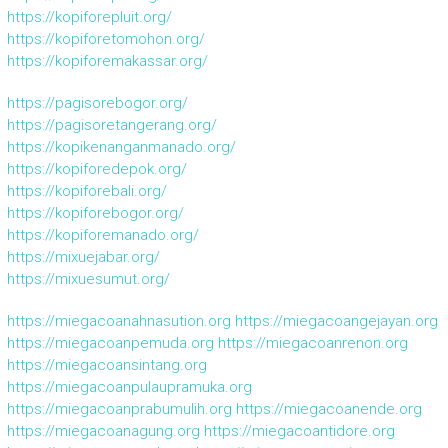
https://kopiforepluit.org/
https://kopiforetomohon.org/
https://kopiforemakassar.org/
https://pagisorebogor.org/
https://pagisoretangerang.org/
https://kopikenanganmanado.org/
https://kopiforedepok.org/
https://kopiforebali.org/
https://kopiforebogor.org/
https://kopiforemanado.org/
https://mixuejabar.org/
https://mixuesumut.org/
https://miegacoanahnasution.org
https://miegacoangejayan.org
https://miegacoanpemuda.org
https://miegacoanrenon.org
https://miegacoansintang.org
https://miegacoanpulaupramuka.org
https://miegacoanprabumulih.org
https://miegacoanende.org
https://miegacoanagung.org
https://miegacoantidore.org