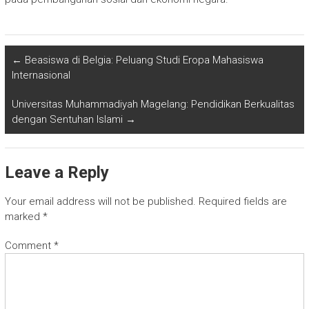
←
Beasiswa di Belgia: Peluang Studi Eropa Mahasiswa
Internasional
Universitas Muhammadiyah Magelang: Pendidikan Berkualitas
dengan Sentuhan Islami
→
Leave a Reply
Your email address will not be published.
Required fields are
marked
*
Comment
*