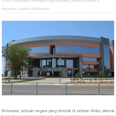
,
,
Kuliah di Botswana
Pendidikan tinggi Botswana
Universitas terbaik di
,
Botswana
University of Botswana
Botswana, sebuah negara yang terletak di selatan Afrika, dikenal