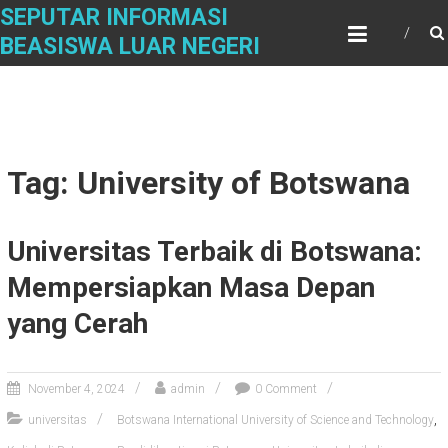
Skip
SEPUTAR INFORMASI
to
BEASISWA LUAR NEGERI
content
Tag: University of Botswana
Universitas Terbaik di Botswana:
Mempersiapkan Masa Depan
yang Cerah
November 4, 2024
admin
0 Comment
,
universitas
Botswana International University of Science and Technology