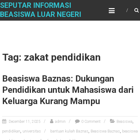
Skip
SEPUTAR INFORMASI
to
BEASISWA LUAR NEGERI
content
Tag: zakat pendidikan
Beasiswa Baznas: Dukungan
Pendidikan untuk Mahasiswa dari
Keluarga Kurang Mampu
,
December 11, 2025
admin
0 Comment
Beasiswa
,
,
,
pendidikan
universitas
bantuan kuliah Baznas
Beasiswa Baznas
beasiswa