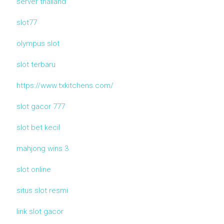
server thailand
slot77
olympus slot
slot terbaru
https://www.txkitchens.com/
slot gacor 777
slot bet kecil
mahjong wins 3
slot online
situs slot resmi
link slot gacor