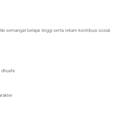
semangat belajar tinggi serta rekam kontribusi sosial.
a dhuafa
rakter