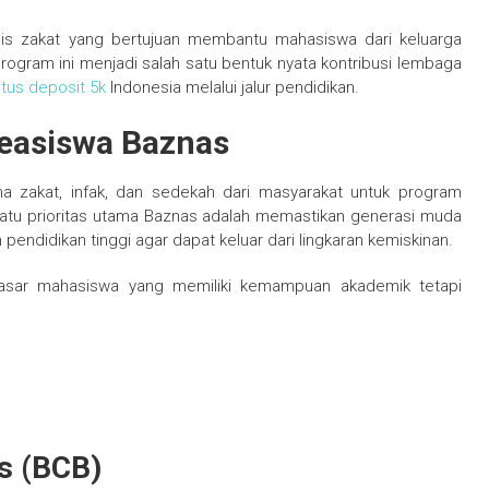
is zakat yang bertujuan membantu mahasiswa dari keluarga
rogram ini menjadi salah satu bentuk nyata kontribusi lembaga
itus deposit 5k
Indonesia melalui jalur pendidikan.
easiswa Baznas
a zakat, infak, dan sedekah dari masyarakat untuk program
satu prioritas utama Baznas adalah memastikan generasi muda
ndidikan tinggi agar dapat keluar dari lingkaran kemiskinan.
asar mahasiswa yang memiliki kemampuan akademik tetapi
s (BCB)