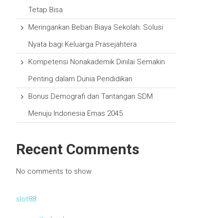
Tetap Bisa
Meringankan Beban Biaya Sekolah: Solusi
Nyata bagi Keluarga Prasejahtera
Kompetensi Nonakademik Dinilai Semakin
Penting dalam Dunia Pendidikan
Bonus Demografi dan Tantangan SDM
Menuju Indonesia Emas 2045
Recent Comments
No comments to show.
slot88