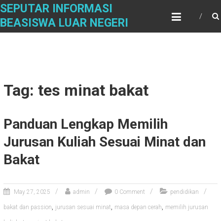
Skip
SEPUTAR INFORMASI
to
BEASISWA LUAR NEGERI
content
Tag: tes minat bakat
Panduan Lengkap Memilih
Jurusan Kuliah Sesuai Minat dan
Bakat
May 27, 2025
admin
0 Comment
pendidikan
,
,
,
bakat dan passion
jurusan sesuai minat
masa depan cerah
memilih jurusan