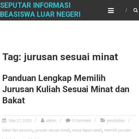
Skip
SEPUTAR INFORMASI
to
BEASISWA LUAR NEGERI
content
Tag: jurusan sesuai minat
Panduan Lengkap Memilih
Jurusan Kuliah Sesuai Minat dan
Bakat
May 27, 2025
admin
0 Comment
pendidikan
,
,
,
bakat dan passion
jurusan sesuai minat
masa depan cerah
memilih jurusan