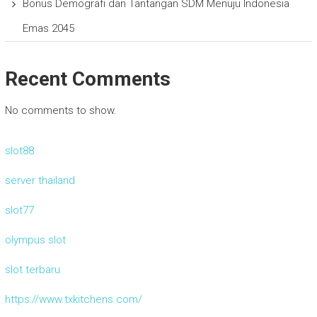
Bonus Demografi dan Tantangan SDM Menuju Indonesia
Emas 2045
Recent Comments
No comments to show.
slot88
server thailand
slot77
olympus slot
slot terbaru
https://www.txkitchens.com/