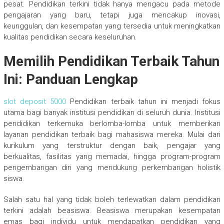
pesat. Pendidikan terkini tidak hanya mengacu pada metode
pengajaran yang baru, tetapi juga mencakup inovasi,
keunggulan, dan kesempatan yang tersedia untuk meningkatkan
kualitas pendidikan secara keseluruhan.
Memilih Pendidikan Terbaik Tahun
Ini: Panduan Lengkap
slot deposit 5000
Pendidikan terbaik tahun ini menjadi fokus
utama bagi banyak institusi pendidikan di seluruh dunia. Institusi
pendidikan terkemuka berlomba-lomba untuk memberikan
layanan pendidikan terbaik bagi mahasiswa mereka. Mulai dari
kurikulum yang terstruktur dengan baik, pengajar yang
berkualitas, fasilitas yang memadai, hingga program-program
pengembangan diri yang mendukung perkembangan holistik
siswa.
Salah satu hal yang tidak boleh terlewatkan dalam pendidikan
terkini adalah beasiswa. Beasiswa merupakan kesempatan
emas bagi individu untuk mendapatkan pendidikan yang