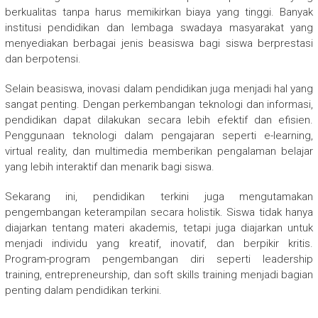
berkualitas tanpa harus memikirkan biaya yang tinggi. Banyak
institusi pendidikan dan lembaga swadaya masyarakat yang
menyediakan berbagai jenis beasiswa bagi siswa berprestasi
dan berpotensi.
Selain beasiswa, inovasi dalam pendidikan juga menjadi hal yang
sangat penting. Dengan perkembangan teknologi dan informasi,
pendidikan dapat dilakukan secara lebih efektif dan efisien.
Penggunaan teknologi dalam pengajaran seperti e-learning,
virtual reality, dan multimedia memberikan pengalaman belajar
yang lebih interaktif dan menarik bagi siswa.
Sekarang ini, pendidikan terkini juga mengutamakan
pengembangan keterampilan secara holistik. Siswa tidak hanya
diajarkan tentang materi akademis, tetapi juga diajarkan untuk
menjadi individu yang kreatif, inovatif, dan berpikir kritis.
Program-program pengembangan diri seperti leadership
training, entrepreneurship, dan soft skills training menjadi bagian
penting dalam pendidikan terkini.