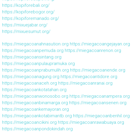
https://kopiforebali.org/
https://kopiforebogor.org/
https://kopiforemanado.org/
https://mixuejabar.org/
https://mixuesumut.org/
https://miegacoanahnasution.org
https://miegacoangejayan.org
https://miegacoanpemuda.org
https://miegacoanrenon.org
https://miegacoansintang.org
https://miegacoanpulaupramuka.org
https://miegacoanprabumulih.org
https://miegacoanende.org
https://miegacoanagung.org
https://miegacoantidore.org
https://miegacoanaceh.org
https://miegacoanranai.org
https://miegacoankotatahan.org
https://miegacoanwonosobo.org
https://miegacoanampera.org
https://miegacoanbinamarga.org
https://miegacoansenen.org
https://miegacoankemayoran.org
https://miegacoankotabimantb.org
https://miegacoanbenhil.org
https://miegacoancikini.org
https://miegacoanrawabuaya.org
https://miegacoanpondokindah.org