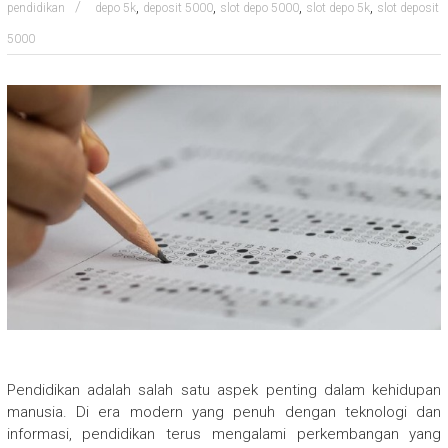
,
,
,
,
pendidikan
depo 5k
deposit 5000
slot depo 5000
slot depo 5k
slot deposit
5000
Pendidikan adalah salah satu aspek penting dalam kehidupan
manusia. Di era modern yang penuh dengan teknologi dan
informasi, pendidikan terus mengalami perkembangan yang