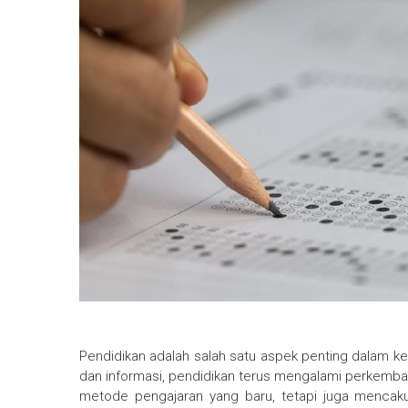
Pendidikan adalah salah satu aspek penting dalam k
dan informasi, pendidikan terus mengalami perkemba
metode pengajaran yang baru, tetapi juga mencaku