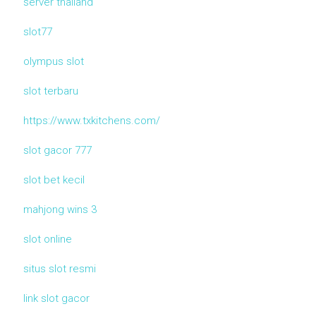
server thailand
slot77
olympus slot
slot terbaru
https://www.txkitchens.com/
slot gacor 777
slot bet kecil
mahjong wins 3
slot online
situs slot resmi
link slot gacor