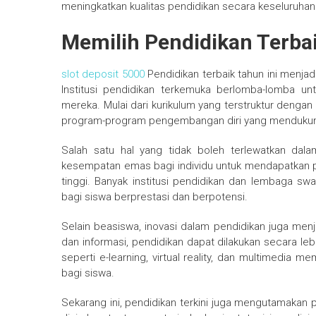
meningkatkan kualitas pendidikan secara keseluruhan
Memilih Pendidikan Terba
slot deposit 5000
Pendidikan terbaik tahun ini menjadi
Institusi pendidikan terkemuka berlomba-lomba u
mereka. Mulai dari kurikulum yang terstruktur dengan 
program-program pengembangan diri yang mendukung
Salah satu hal yang tidak boleh terlewatkan dal
kesempatan emas bagi individu untuk mendapatkan pe
tinggi. Banyak institusi pendidikan dan lembaga s
bagi siswa berprestasi dan berpotensi.
Selain beasiswa, inovasi dalam pendidikan juga men
dan informasi, pendidikan dapat dilakukan secara leb
seperti e-learning, virtual reality, dan multimedia 
bagi siswa.
Sekarang ini, pendidikan terkini juga mengutamakan 