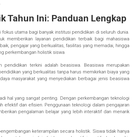
.
ik Tahun Ini: Panduan Lengkap
 fokus utama bagi banyak institusi pendidikan di seluruh dunia.
ntuk memberikan layanan pendidikan terbaik bagi mahasiswa
baik, pengajar yang berkualitas, fasilitas yang memadai, hingga
 perkembangan holistik siswa.
am pendidikan terkini adalah beasiswa. Beasiswa merupakan
ndidikan yang berkualitas tanpa harus memikirkan biaya yang
wadaya masyarakat yang menyediakan berbagai jenis beasiswa
jadi hal yang sangat penting. Dengan perkembangan teknologi
ih efektif dan efisien. Penggunaan teknologi dalam pengajaran
memberikan pengalaman belajar yang lebih interaktif dan menarik
pengembangan keterampilan secara holistik. Siswa tidak hanya