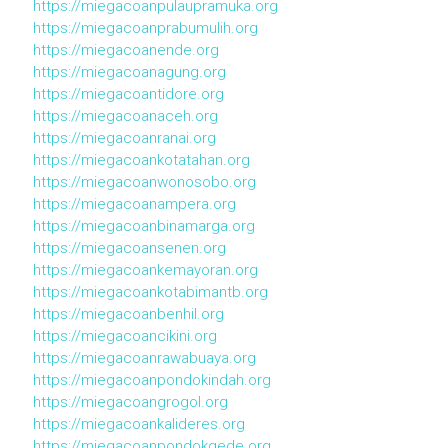
https://miegacoanpulaupramuka.org
https://miegacoanprabumulih.org
https://miegacoanende.org
https://miegacoanagung.org
https://miegacoantidore.org
https://miegacoanaceh.org
https://miegacoanranai.org
https://miegacoankotatahan.org
https://miegacoanwonosobo.org
https://miegacoanampera.org
https://miegacoanbinamarga.org
https://miegacoansenen.org
https://miegacoankemayoran.org
https://miegacoankotabimantb.org
https://miegacoanbenhil.org
https://miegacoancikini.org
https://miegacoanrawabuaya.org
https://miegacoanpondokindah.org
https://miegacoangrogol.org
https://miegacoankalideres.org
https://miegacoanpondokgede.org