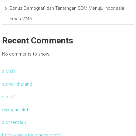
Bonus Demografi dan Tantangan SDM Menuju Indonesia
Emas 2045
Recent Comments
No comments to show.
slot88
server thailand
slot77
olympus slot
slot terbaru
https://www.txkitchens.com/