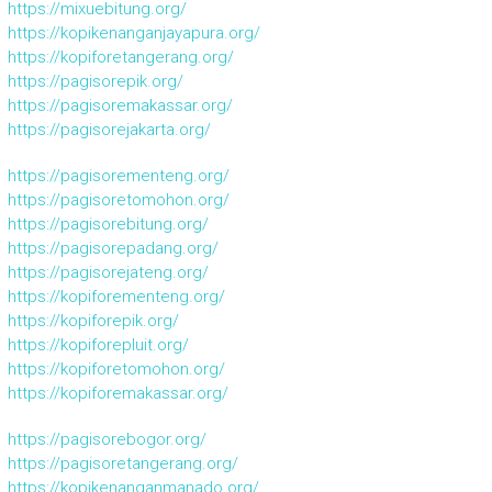
https://mixuebitung.org/
https://kopikenanganjayapura.org/
https://kopiforetangerang.org/
https://pagisorepik.org/
https://pagisoremakassar.org/
https://pagisorejakarta.org/
https://pagisorementeng.org/
https://pagisoretomohon.org/
https://pagisorebitung.org/
https://pagisorepadang.org/
https://pagisorejateng.org/
https://kopiforementeng.org/
https://kopiforepik.org/
https://kopiforepluit.org/
https://kopiforetomohon.org/
https://kopiforemakassar.org/
https://pagisorebogor.org/
https://pagisoretangerang.org/
https://kopikenanganmanado.org/