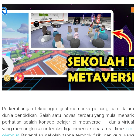
Perkembangan teknologi digital membuka peluang baru dalam
dunia pendidikan. Salah satu inovasi terbaru yang mulai menarik
perhatian adalah konsep belajar di metaverse — dunia virtual
yang memungkinkan interaksi tiga dimensi secara real-time.
slot
olympus
Bayangkan sekolah tanpa tembok fisik, dan guru yang