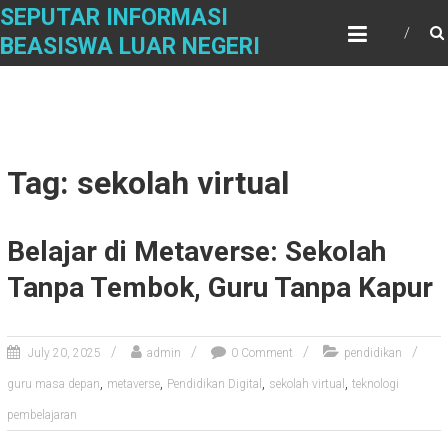
Skip
SEPUTAR INFORMASI
to
BEASISWA LUAR NEGERI
content
Tag: sekolah virtual
Belajar di Metaverse: Sekolah
Tanpa Tembok, Guru Tanpa Kapur
July 20, 2025
admin
0 Comment
pendidikan
,
,
,
,
guru masa depan
metaverse
Pendidikan Digital
sekolah virtual
teknologi
pembelajaran