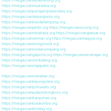
https://miegacoanlubukbasung.org
https://miegacoanmuaradua.org
https://miegacoanpenajampaserutara.org
https://miegacoantanjungselor.org
https://miegacoanbandarlampung.org
https://miegacoanjambi.org
https://miegacoansorong.org
https://miegacoanminahasa.org
https://miegacoangianyar.org
https://miegacoansleman.org
https://miegacoannagoya.org
https://miegacoanmongonsidi.org
https://miegacoanmedanselayang.org
https://miegacoangaperta.org
https://miegacoanwirobrajan.org
https://miegacoantembalang.org
https://miegacoanmajapahit.org
https://miegacoanmanahan.org
https://miegacoankayongutara.org
https://miegacoanpohuwato.org
https://miegacoanpulautokongboro.org
https://miegacoanbanyumas.org
https://miegacoanbulukumba.org
https://miegacoanbintang.org