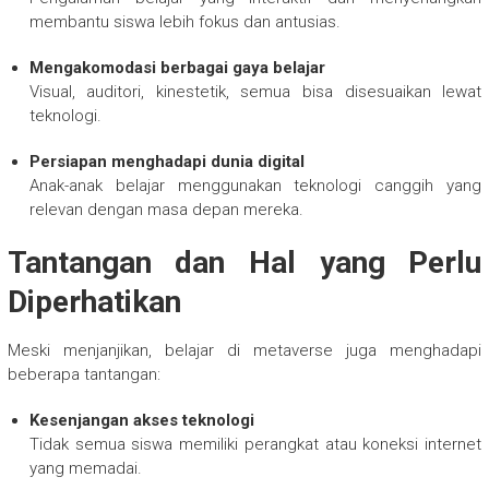
membantu siswa lebih fokus dan antusias.
Mengakomodasi berbagai gaya belajar
Visual, auditori, kinestetik, semua bisa disesuaikan lewat
teknologi.
Persiapan menghadapi dunia digital
Anak-anak belajar menggunakan teknologi canggih yang
relevan dengan masa depan mereka.
Tantangan dan Hal yang Perlu
Diperhatikan
Meski menjanjikan, belajar di metaverse juga menghadapi
beberapa tantangan:
Kesenjangan akses teknologi
Tidak semua siswa memiliki perangkat atau koneksi internet
yang memadai.