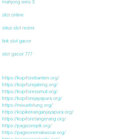
mahjong wins 3
slot online
situs slot resmi
link slot gacor
slot gacor 777
https://kopiforebanten.org/
https://kopiforejateng.org/
https://kopiforesumut.org/
https://kopiforejayapura.org/
https://mixuebitung.org/
https://kopikenanganjayapura.org/
https://kopiforetangerang.org/
https://pagisorepik.org/
https://pagisoremakassar.org/