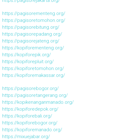
https://pagisorejakarta.org/
https://pagisorementeng.org/
https://pagisoretomohon.org/
https://pagisorebitung.org/
https://pagisorepadang.org/
https://pagisorejateng.org/
https://kopiforementeng.org/
https://kopiforepik.org/
https://kopiforepluit.org/
https://kopiforetomohon.org/
https://kopiforemakassar.org/
https://pagisorebogor.org/
https://pagisoretangerang.org/
https://kopikenanganmanado.org/
https://kopiforedepok.org/
https://kopiforebali.org/
https://kopiforebogor.org/
https://kopiforemanado.org/
https://mixuejabar.org/