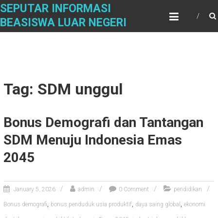
Skip
SEPUTAR INFORMASI
to
BEASISWA LUAR NEGERI
content
Tag: SDM unggul
Bonus Demografi dan Tantangan
SDM Menuju Indonesia Emas
2045
January 5, 2026
admin
0 Comment
pendidikan
,
,
,
Bonus demografi
bonus penduduk usia produktif
daya saing global
ekonomi