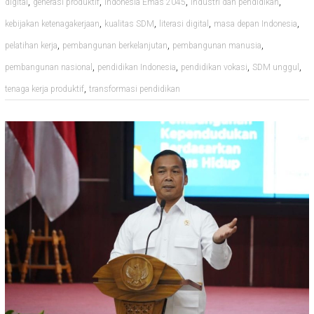
,
,
,
,
digital
generasi produktif
Indonesia Emas 2045
industri dan pendidikan
,
,
,
,
kebijakan ketenagakerjaan
kualitas SDM
literasi digital
masa depan Indonesia
,
,
,
pelatihan kerja
pembangunan berkelanjutan
pembangunan manusia
,
,
,
,
pembangunan nasional
pendidikan Indonesia
pendidikan vokasi
SDM unggul
,
tenaga kerja produktif
transformasi pendidikan