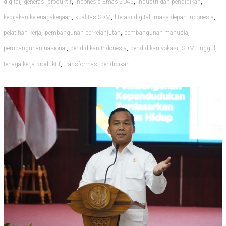
,
,
,
,
digital
generasi produktif
Indonesia Emas 2045
industri dan pendidikan
,
,
,
,
kebijakan ketenagakerjaan
kualitas SDM
literasi digital
masa depan Indonesia
,
,
,
pelatihan kerja
pembangunan berkelanjutan
pembangunan manusia
,
,
,
,
pembangunan nasional
pendidikan Indonesia
pendidikan vokasi
SDM unggul
,
tenaga kerja produktif
transformasi pendidikan