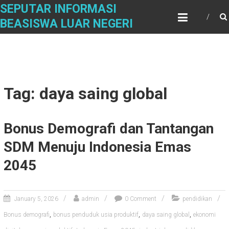
Skip
SEPUTAR INFORMASI
to
BEASISWA LUAR NEGERI
content
Tag: daya saing global
Bonus Demografi dan Tantangan
SDM Menuju Indonesia Emas
2045
January 5, 2026
admin
0 Comment
pendidikan
,
,
,
Bonus demografi
bonus penduduk usia produktif
daya saing global
ekonomi