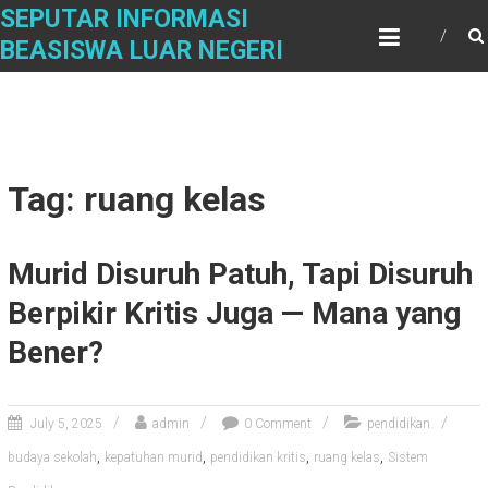
Skip
SEPUTAR INFORMASI
to
BEASISWA LUAR NEGERI
content
Tag: ruang kelas
Murid Disuruh Patuh, Tapi Disuruh
Berpikir Kritis Juga — Mana yang
Bener?
July 5, 2025
admin
0 Comment
pendidikan
,
,
,
,
budaya sekolah
kepatuhan murid
pendidikan kritis
ruang kelas
Sistem