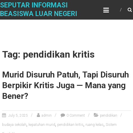
Skip
SEPUTAR INFORMASI
to
BEASISWA LUAR NEGERI
content
Tag: pendidikan kritis
Murid Disuruh Patuh, Tapi Disuruh
Berpikir Kritis Juga — Mana yang
Bener?
July 5, 2025
admin
0 Comment
pendidikan
,
,
,
,
budaya sekolah
kepatuhan murid
pendidikan kritis
ruang kelas
Sistem