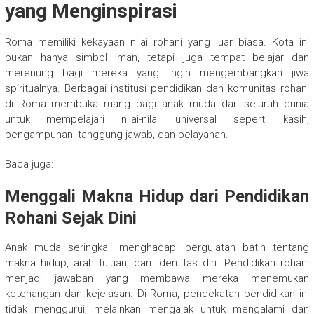
yang Menginspirasi
Roma memiliki kekayaan nilai rohani yang luar biasa. Kota ini
bukan hanya simbol iman, tetapi juga tempat belajar dan
merenung bagi mereka yang ingin mengembangkan jiwa
spiritualnya. Berbagai institusi pendidikan dan komunitas rohani
di Roma membuka ruang bagi anak muda dari seluruh dunia
untuk mempelajari nilai-nilai universal seperti kasih,
pengampunan, tanggung jawab, dan pelayanan.
Baca juga:
Menggali Makna Hidup dari Pendidikan
Rohani Sejak Dini
Anak muda seringkali menghadapi pergulatan batin tentang
makna hidup, arah tujuan, dan identitas diri. Pendidikan rohani
menjadi jawaban yang membawa mereka menemukan
ketenangan dan kejelasan. Di Roma, pendekatan pendidikan ini
tidak menggurui, melainkan mengajak untuk mengalami dan