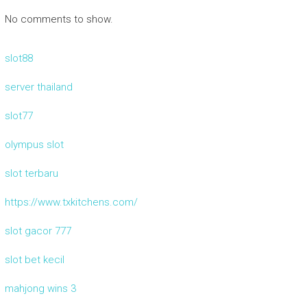
No comments to show.
slot88
server thailand
slot77
olympus slot
slot terbaru
https://www.txkitchens.com/
slot gacor 777
slot bet kecil
mahjong wins 3