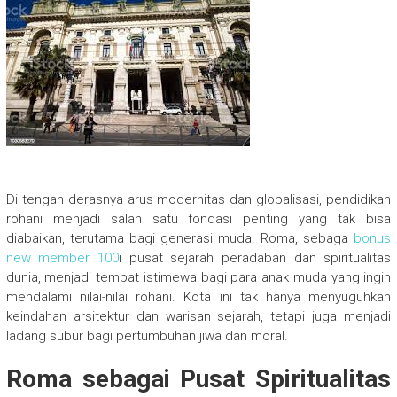
Di tengah derasnya arus modernitas dan globalisasi, pendidikan
rohani menjadi salah satu fondasi penting yang tak bisa
diabaikan, terutama bagi generasi muda. Roma, sebaga
bonus
new member 100
i pusat sejarah peradaban dan spiritualitas
dunia, menjadi tempat istimewa bagi para anak muda yang ingin
mendalami nilai-nilai rohani. Kota ini tak hanya menyuguhkan
keindahan arsitektur dan warisan sejarah, tetapi juga menjadi
ladang subur bagi pertumbuhan jiwa dan moral.
Roma sebagai Pusat Spiritualitas