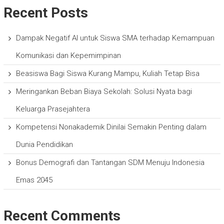
Recent Posts
Dampak Negatif AI untuk Siswa SMA terhadap Kemampuan
Komunikasi dan Kepemimpinan
Beasiswa Bagi Siswa Kurang Mampu, Kuliah Tetap Bisa
Meringankan Beban Biaya Sekolah: Solusi Nyata bagi
Keluarga Prasejahtera
Kompetensi Nonakademik Dinilai Semakin Penting dalam
Dunia Pendidikan
Bonus Demografi dan Tantangan SDM Menuju Indonesia
Emas 2045
Recent Comments