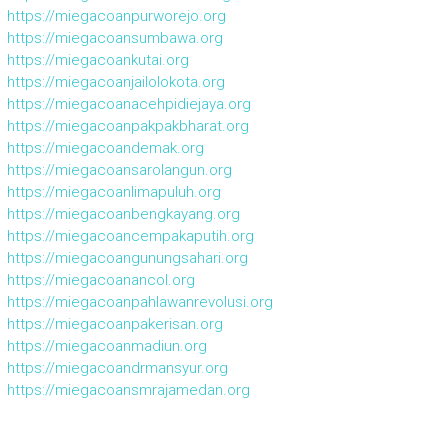
https://miegacoanpurworejo.org
https://miegacoansumbawa.org
https://miegacoankutai.org
https://miegacoanjailolokota.org
https://miegacoanacehpidiejaya.org
https://miegacoanpakpakbharat.org
https://miegacoandemak.org
https://miegacoansarolangun.org
https://miegacoanlimapuluh.org
https://miegacoanbengkayang.org
https://miegacoancempakaputih.org
https://miegacoangunungsahari.org
https://miegacoanancol.org
https://miegacoanpahlawanrevolusi.org
https://miegacoanpakerisan.org
https://miegacoanmadiun.org
https://miegacoandrmansyur.org
https://miegacoansmrajamedan.org