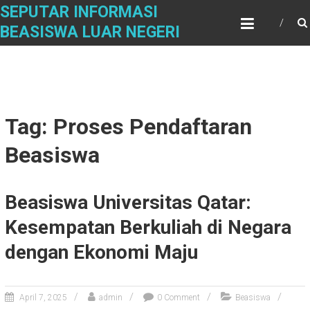
Skip
SEPUTAR INFORMASI
to
BEASISWA LUAR NEGERI
content
Tag: Proses Pendaftaran
Beasiswa
Beasiswa Universitas Qatar:
Kesempatan Berkuliah di Negara
dengan Ekonomi Maju
April 7, 2025
admin
0 Comment
Beasiswa