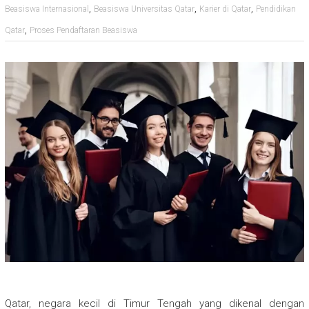
,
,
,
Beasiswa Internasional
Beasiswa Universitas Qatar
Karier di Qatar
Pendidikan
,
Qatar
Proses Pendaftaran Beasiswa
Qatar, negara kecil di Timur Tengah yang dikenal dengan