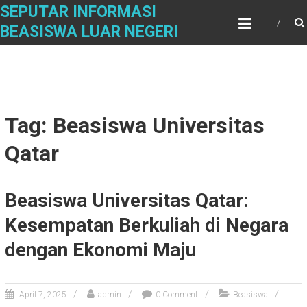
Skip
SEPUTAR INFORMASI
to
BEASISWA LUAR NEGERI
content
Tag: Beasiswa Universitas
Qatar
Beasiswa Universitas Qatar:
Kesempatan Berkuliah di Negara
dengan Ekonomi Maju
April 7, 2025
admin
0 Comment
Beasiswa