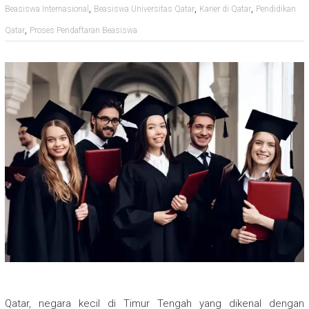
,
,
,
Beasiswa Internasional
Beasiswa Universitas Qatar
Karier di Qatar
Pendidikan
,
Qatar
Proses Pendaftaran Beasiswa
Qatar, negara kecil di Timur Tengah yang dikenal dengan