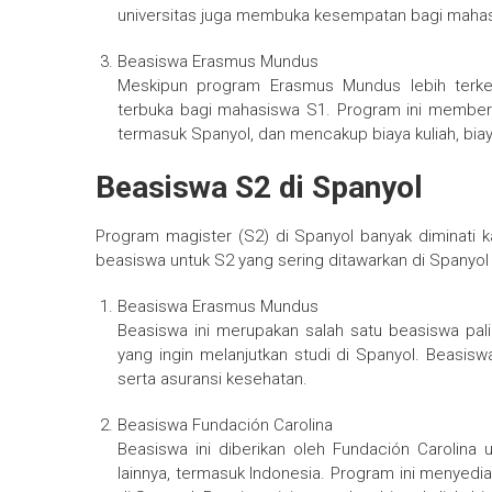
universitas juga membuka kesempatan bagi mahas
Beasiswa Erasmus Mundus
Meskipun program Erasmus Mundus lebih terke
terbuka bagi mahasiswa S1. Program ini memberi
termasuk Spanyol, dan mencakup biaya kuliah, biaya
Beasiswa S2 di Spanyol
Program magister (S2) di Spanyol banyak diminati ka
beasiswa untuk S2 yang sering ditawarkan di Spanyol 
Beasiswa Erasmus Mundus
Beasiswa ini merupakan salah satu beasiswa pali
yang ingin melanjutkan studi di Spanyol. Beasiswa
serta asuransi kesehatan.
Beasiswa Fundación Carolina
Beasiswa ini diberikan oleh Fundación Carolin
lainnya, termasuk Indonesia. Program ini menyedi