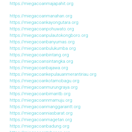
https://miegacoanmajapahit.org
https://miegacoanmanahan.org
https://miegacoankayongutara.org
https://miegacoanpohuwato.org
https://miegacoanpulautokongboro.org
https://miegacoanbanyumas.org
https://miegacoanbulukumba.org
https://miegacoanbintang.org
https://miegacoansintangka.org
https://miegacoanbajawa.org
https://miegacoankepulauanmerantiriau.org
https://miegacoankotamobagu.org
https://miegacoanmurungraya.org
https://miegacoanbimantb.org
https://miegacoannmamuju.org
https://miegacoanmanggaraintt.org
https://miegacoanniasbarat.org
https://miegacoanmagetan.org
https://miegacoanbadung.org