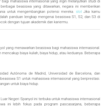
bagi mahasiswa internasional yang ingin melanjutkan studi di
n berbagai beasiswa yang ditawarkan, negara ini memberikan
dunia untuk mengembangkan potensi mereka.
slot
Jika kamu
t adalah panduan lengkap mengenai beasiswa S1, S2, dan S3 di
cocok dengan tujuan akademik dan kariermu.
panyol yang menawarkan beasiswa bagi mahasiswa internasional.
 mencakup biaya kuliah, biaya hidup, atau keduanya. Beberapa
ersidad Autónoma de Madrid, Universidad de Barcelona, dan
 beasiswa S1 untuk mahasiswa internasional yang berprestasi.
jangan untuk biaya hidup.
uar Negeri Spanyol ini terbuka untuk mahasiswa internasional
iswa ini lebih fokus pada program pascasarjana, beberapa