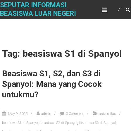
Skip
SEPUTAR INFORMASI
to
BEASISWA LUAR NEGERI
content
Tag: beasiswa S1 di Spanyol
Beasiswa S1, S2, dan S3 di
Spanyol: Mana yang Cocok
untukmu?
May 9, 2025
admin
0 Comment
universitas
,
,
,
beasiswa S1 di Spanyol
beasiswa S2 di Spanyol
beasiswa S3 di Spanyol